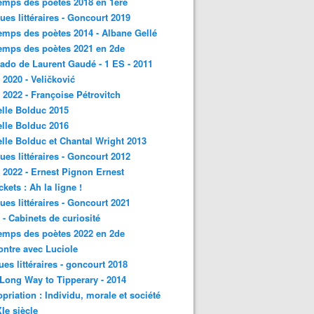
emps des poètes 2018 en 1ère
ques littéraires - Goncourt 2019
emps des poètes 2014 - Albane Gellé
emps des poètes 2021 en 2de
ado de Laurent Gaudé - 1 ES - 2011
2020 - Veličković
2022 - Françoise Pétrovitch
lle Bolduc 2015
lle Bolduc 2016
lle Bolduc et Chantal Wright 2013
ques littéraires - Goncourt 2012
2022 - Ernest Pignon Ernest
ckets : Ah la ligne !
ques littéraires - Goncourt 2021
- Cabinets de curiosité
emps des poètes 2022 en 2de
ntre avec Luciole
ques littéraires - goncourt 2018
a Long Way to Tipperary - 2014
priation : Individu, morale et société
Ie siècle