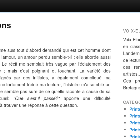
ons
VOIX-E
Voix-Elo
en clas
je me suis tout d'abord demandé qui est cet homme dont
Landern
l'amour, un amour perdu semble-t-il ; elle aborde aussi
de lectur
. Le récit me semblait très vague par l'éclatement des
des re
re ; mais c'est poignant et touchant. La variété des
artistes..
ignés par des initiales, a également compliqué ma
Ces pro
c fortement freiné ma lecture, l'histoire m'a semblé un
Bretagn
ne semble pas sûre de ce qu'elle raconte à cause de sa
cueil:
"Que s'est-il passé?"
apporte une difficulté
CATÉG
 à trouver une réponse à cette question.
Print
Print
Print
Print
Print