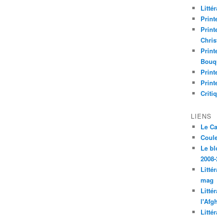
Litté
Print
Print
Chri
Print
Bouq
Print
Print
Criti
LIENS
Le C
Coul
Le bl
2008-
Litté
mag
Litté
l'Afg
Litté