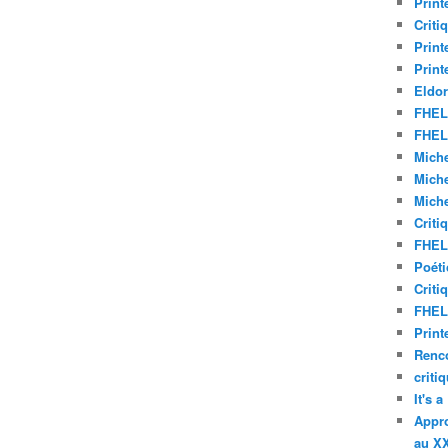
Print
Criti
Print
Print
Eldor
FHEL 
FHEL 
Miche
Miche
Miche
Criti
FHEL 
Poéti
Criti
FHEL 
Print
Renco
criti
It's 
Appro
au XX