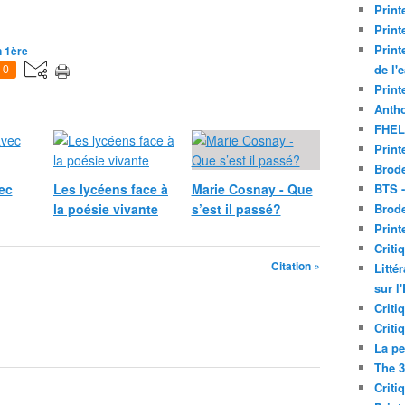
Print
Print
Print
n 1ère
de l'
0
Print
Antho
FHEL
Print
Brode
ec
Les lycéens face à
Marie Cosnay - Que
BTS 
la poésie vivante
s’est il passé?
Brod
Print
Criti
Citation »
Litté
sur l
Criti
Criti
La pe
The 3
Criti