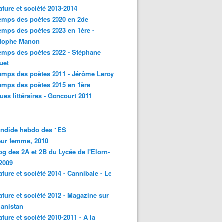
rature et société 2013-2014
emps des poètes 2020 en 2de
emps des poètes 2023 en 1ère -
stophe Manon
emps des poètes 2022 - Stéphane
uet
emps des poètes 2011 - Jérôme Leroy
emps des poètes 2015 en 1ère
ques littéraires - Goncourt 2011
andide hebdo des 1ES
eur femme, 2010
og des 2A et 2B du Lycée de l'Elorn-
2009
rature et société 2014 - Cannibale - Le
rature et société 2012 - Magazine sur
hanistan
rature et société 2010-2011 - A la