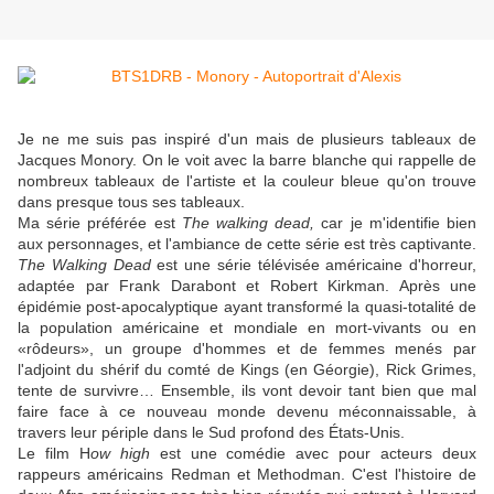
Je ne me suis pas inspiré d'un mais de plusieurs tableaux de
Jacques Monory. On le voit avec la barre blanche qui rappelle de
nombreux tableaux de l'artiste et la couleur bleue qu'on trouve
dans presque tous ses tableaux.
Ma série préférée est
The walking dead,
car je m'identifie bien
aux personnages, et l'ambiance de cette série est très captivante.
The Walking Dead
est une série télévisée
américaine
d'horreur,
adaptée par Frank Darabont et Robert Kirkman. Après une
épidémie post-apocalyptique ayant transformé la quasi-totalité de
la population américaine et mondiale en mort-vivants ou en
«rôdeurs», un groupe d'hommes et de femmes menés par
l'adjoint du shérif du comté de Kings (en Géorgie), Rick Grimes,
tente de survivre… Ensemble, ils vont devoir tant bien que mal
faire face à ce nouveau monde devenu méconnaissable, à
travers leur périple dans le Sud profond des États-Unis.
Le film H
ow high
est une comédie avec pour acteurs deux
rappeurs américains Redman et Methodman. C'est l'histoire de