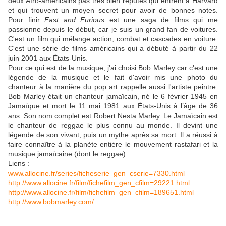
deux Afro-américains pas très bien réputés qui entrent à Harvard
et qui trouvent un moyen secret pour avoir de bonnes notes.
Pour finir
Fast and Furious
est une saga de films qui me
passionne depuis le début, car je suis un grand fan de voitures.
C'est un film qui mélange action, combat et cascades en voiture.
C'est une série de films américains qui a débuté à partir du 22
juin 2001 aux États-Unis.
Pour ce qui est de la musique, j'ai choisi Bob Marley car c'est une
légende de la musique et le fait d'avoir mis une photo du
chanteur à la manière du pop art rappelle aussi l'artiste peintre.
Bob Marley était un chanteur jamaïcain, né le 6 février 1945 en
Jamaïque et mort le 11 mai 1981 aux États-Unis à l’âge de 36
ans. Son nom complet est Robert Nesta Marley. Le Jamaïcain est
le chanteur de reggae le plus connu au monde. Il devint une
légende de son vivant, puis un mythe après sa mort. Il a réussi à
faire connaître à la planète entière le mouvement rastafari et la
musique jamaïcaine (dont le reggae).
Liens :
www.allocine.fr/series/ficheserie_gen_cserie=7330.html
http://www.allocine.fr/film/fichefilm_gen_cfilm=29221.html
http://www.allocine.fr/film/fichefilm_gen_cfilm=189651.html
http://www.bobmarley.com/