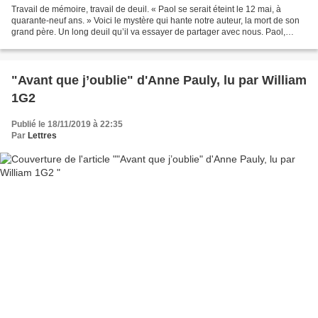
Travail de mémoire, travail de deuil. « Paol se serait éteint le 12 mai, à
quarante-neuf ans. » Voici le mystère qui hante notre auteur, la mort de son
grand père. Un long deuil qu’il va essayer de partager avec nous. Paol,
breton né en 1894 à Brest,...
"Avant que j’oublie" d'Anne Pauly, lu par William
1G2
Publié le 18/11/2019 à 22:35
Par
Lettres