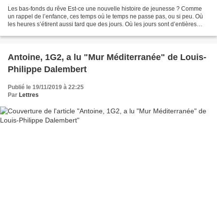
Les bas-fonds du rêve Est-ce une nouvelle histoire de jeunesse ? Comme
un rappel de l’enfance, ces temps où le temps ne passe pas, ou si peu. Où
les heures s’étirent aussi tard que des jours. Où les jours sont d’entières
saisons. « Les enfants s’ennuient...
Antoine, 1G2, a lu "Mur Méditerranée" de Louis-
Philippe Dalembert
Publié le 19/11/2019 à 22:25
Par
Lettres