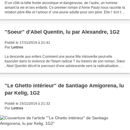
D’un côté la bête froide alcoolique et dangereuse, de l’autre, un homme
aimant la vie et ses enfants. Ce premier roman d’Anne Pauly nous raconte la
relation père-fille et l’amour d’ une jeune adulte pour son père. Elle l’ écri t
avant d’ oublie r les...
"Soeur" d'Abel Quentin, lu par Alexandre, 1G2
Publié le 17/11/2019 à 21:41
Par
Lettres
La descente aux enfers Comment une jeune fille introvertie peut-elle
basculer dans la violence de l'Islam radical ? Au travers de son roman, Sœur
, Abel Quentin décrit le parcours d'une adolescente vers la radicalisation.
Avocat à Paris, il est originaire...
"Le Ghetto intérieur" de Santiago Amigorena, lu
par Kelig, 1G2
Publié le 15/11/2019 à 21:32
Par
Lettres