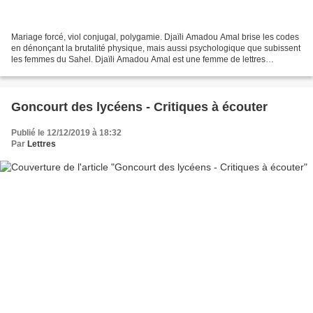
Mariage forcé, viol conjugal, polygamie. Djaïli Amadou Amal brise les codes
en dénonçant la brutalité physique, mais aussi psychologique que subissent
les femmes du Sahel. Djaïli Amadou Amal est une femme de lettres
camerounaise et une militante féministe....
Goncourt des lycéens - Critiques à écouter
Publié le 12/12/2019 à 18:32
Par
Lettres