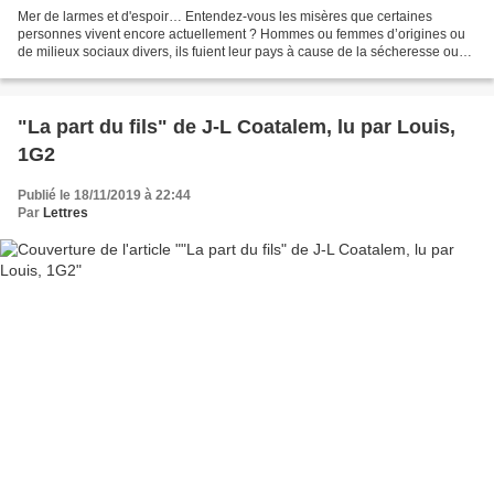
Mer de larmes et d'espoir… Entendez-vous les misères que certaines
personnes vivent encore actuellement ? Hommes ou femmes d’origines ou
de milieux sociaux divers, ils fuient leur pays à cause de la sécheresse ou
de la guerre avec un objectif commun :...
"La part du fils" de J-L Coatalem, lu par Louis,
1G2
Publié le 18/11/2019 à 22:44
Par
Lettres