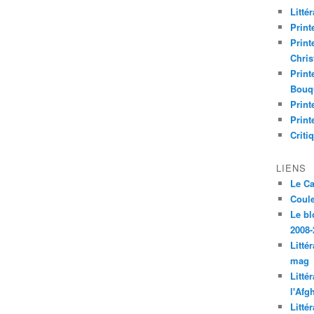
Litté
Print
Print
Chri
Print
Bouq
Print
Print
Criti
LIENS
Le C
Coul
Le bl
2008-
Litté
mag
Litté
l'Afg
Litté