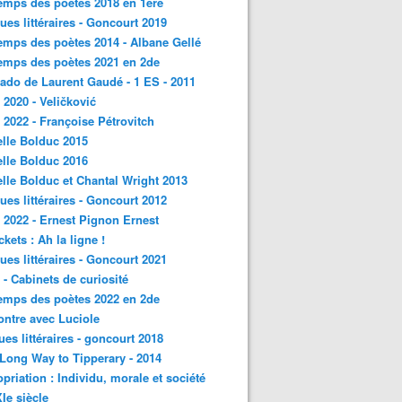
emps des poètes 2018 en 1ère
ques littéraires - Goncourt 2019
emps des poètes 2014 - Albane Gellé
emps des poètes 2021 en 2de
ado de Laurent Gaudé - 1 ES - 2011
2020 - Veličković
2022 - Françoise Pétrovitch
lle Bolduc 2015
lle Bolduc 2016
lle Bolduc et Chantal Wright 2013
ques littéraires - Goncourt 2012
2022 - Ernest Pignon Ernest
ckets : Ah la ligne !
ques littéraires - Goncourt 2021
- Cabinets de curiosité
emps des poètes 2022 en 2de
ntre avec Luciole
ques littéraires - goncourt 2018
a Long Way to Tipperary - 2014
priation : Individu, morale et société
Ie siècle