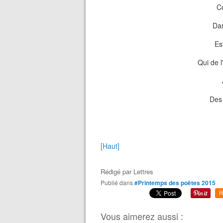
C
Dan
Es
Qui de 
Des 
Volod
[Haut]
Rédigé par
Lettres
Publié dans
#Printemps des poètes 2015
R
Vous aimerez aussi :