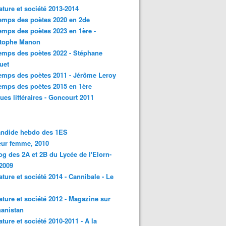
rature et société 2013-2014
emps des poètes 2020 en 2de
emps des poètes 2023 en 1ère -
stophe Manon
emps des poètes 2022 - Stéphane
uet
emps des poètes 2011 - Jérôme Leroy
emps des poètes 2015 en 1ère
ques littéraires - Goncourt 2011
andide hebdo des 1ES
eur femme, 2010
og des 2A et 2B du Lycée de l'Elorn-
2009
rature et société 2014 - Cannibale - Le
rature et société 2012 - Magazine sur
hanistan
rature et société 2010-2011 - A la