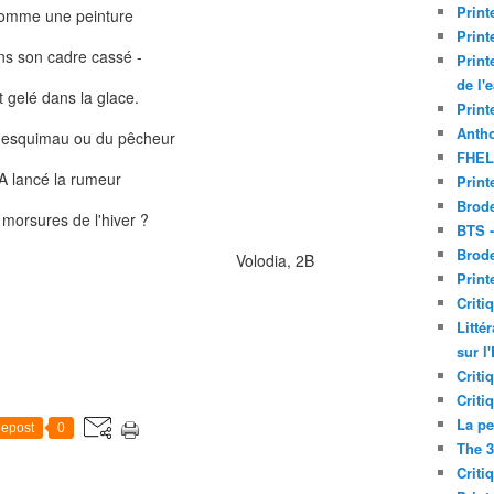
Print
omme une peinture
Print
s son cadre cassé -
Print
de l'
t gelé dans la glace.
Print
Antho
l'esquimau ou du pêcheur
FHEL
A lancé la rumeur
Print
Brode
morsures de l'hiver ?
BTS 
Brod
ia, 2B
Print
Criti
Litté
sur l
Criti
Criti
La pe
epost
0
The 3
Criti