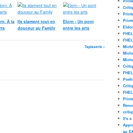
Print
Criti
Print
Print
rn. À la
Ils slament tout en
Elorn - Un pont
Eldor
rts
douceur au Family
entre les arts
FHEL 
FHEL 
Miche
Tapisserie »
Miche
Miche
Criti
FHEL 
Poéti
Criti
FHEL 
Print
Renco
criti
It's 
Appro
au XX