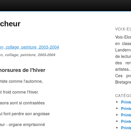
êcheur
VOIX-E
Voix-Elo
en clas
Landern
on, collage, peinture, 2003-2004
de lectur
des re
orsures de l'hiver
artistes..
Ces pro
 triste comme l'automne,
Bretagn
st froid comme l'hiver.
CATÉG
Print
sons sont si contrastées
Print
lui font perdre son angoisse
Print
Print
ur - organe emprisonné
Print