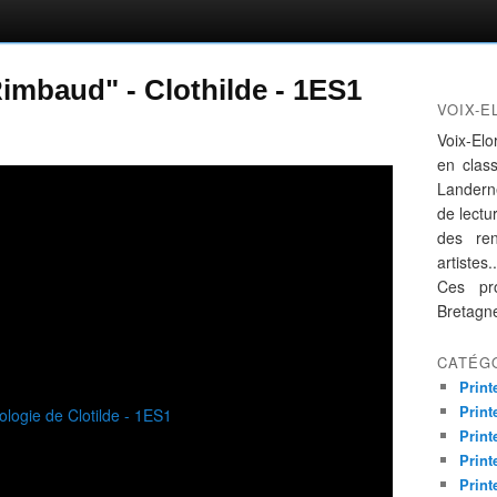
imbaud" - Clothilde - 1ES1
VOIX-E
Voix-Elo
en clas
Landern
de lectur
des re
artistes..
Ces pro
Bretagn
CATÉG
Print
Print
Print
Print
Print