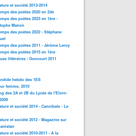
rature et société 2013-2014
emps des poètes 2020 en 2de
emps des poètes 2023 en 1ère -
stophe Manon
emps des poètes 2022 - Stéphane
uet
emps des poètes 2011 - Jérôme Leroy
emps des poètes 2015 en 1ère
ques littéraires - Goncourt 2011
andide hebdo des 1ES
eur femme, 2010
og des 2A et 2B du Lycée de l'Elorn-
2009
rature et société 2014 - Cannibale - Le
rature et société 2012 - Magazine sur
hanistan
rature et société 2010-2011 - A la