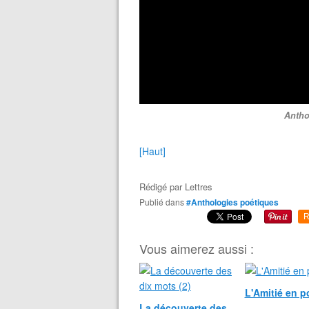
Antho
[Haut]
Rédigé par
Lettres
Publié dans
#Anthologies poétiques
R
Vous aimerez aussi :
L'Amitié en p
La découverte des