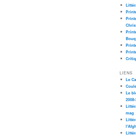
Litté
Print
Print
Chri
Print
Bouq
Print
Print
Criti
LIENS
Le C
Coul
Le bl
2008-
Litté
mag
Litté
l'Afg
Litté