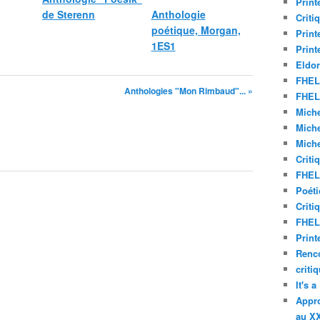
Print
de Sterenn
Anthologie
Criti
poétique, Morgan,
Print
1ES1
Print
Eldor
FHEL 
Anthologies "Mon Rimbaud"... »
FHEL 
Miche
Miche
Miche
Criti
FHEL 
Poéti
Criti
FHEL 
Print
Renco
criti
It's 
Appro
au XX