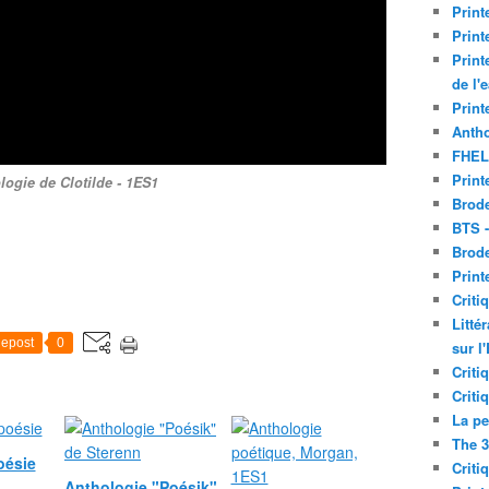
Print
Print
Print
de l'
Print
Antho
FHEL
Print
logie de Clotilde - 1ES1
Brode
BTS 
Brod
Print
Criti
Litté
epost
0
sur l
Criti
Criti
La pe
The 3
oésie
Criti
Anthologie "Poésik"