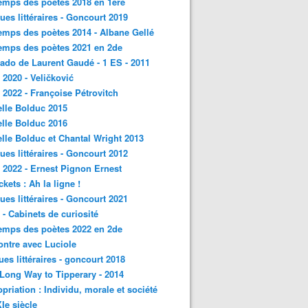
emps des poètes 2018 en 1ère
ques littéraires - Goncourt 2019
emps des poètes 2014 - Albane Gellé
emps des poètes 2021 en 2de
ado de Laurent Gaudé - 1 ES - 2011
2020 - Veličković
2022 - Françoise Pétrovitch
lle Bolduc 2015
lle Bolduc 2016
lle Bolduc et Chantal Wright 2013
ques littéraires - Goncourt 2012
2022 - Ernest Pignon Ernest
ckets : Ah la ligne !
ques littéraires - Goncourt 2021
- Cabinets de curiosité
emps des poètes 2022 en 2de
ntre avec Luciole
ques littéraires - goncourt 2018
a Long Way to Tipperary - 2014
priation : Individu, morale et société
Ie siècle