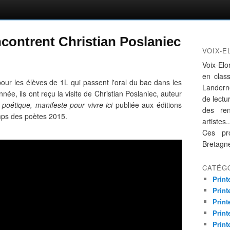
ncontrent Christian Poslaniec
VOIX-E
Voix-Elo
en clas
our les élèves de 1L qui passent l'oral du bac dans les
Landern
nnée, ils ont reçu la visite de Christian Poslaniec, auteur
de lectur
n poétique, manifeste pour vivre ici
publiée aux éditions
des re
mps des poètes 2015.
artistes..
Ces pro
Bretagn
CATÉG
Print
Print
Print
Print
Print