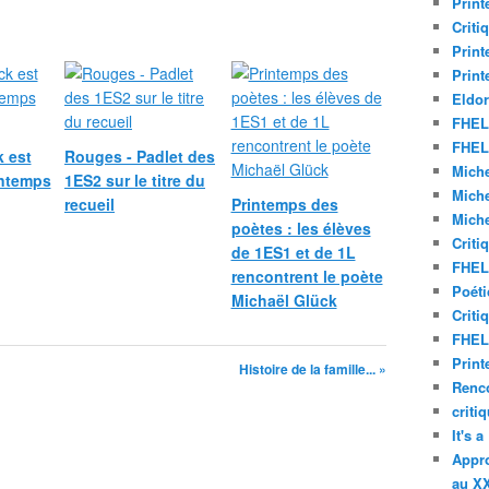
Print
Criti
Print
Print
Eldor
FHEL 
FHEL 
 est
Rouges - Padlet des
Miche
intemps
1ES2 sur le titre du
Miche
recueil
Printemps des
Miche
poètes : les élèves
Criti
de 1ES1 et de 1L
FHEL 
rencontrent le poète
Poéti
Michaël Glück
Criti
FHEL 
Print
Histoire de la famille... »
Renco
criti
It's 
Appro
au XX