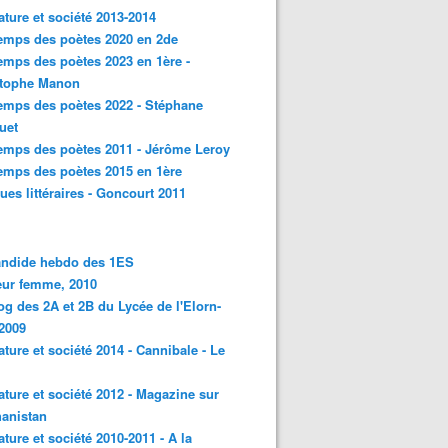
rature et société 2013-2014
emps des poètes 2020 en 2de
emps des poètes 2023 en 1ère -
stophe Manon
emps des poètes 2022 - Stéphane
uet
emps des poètes 2011 - Jérôme Leroy
emps des poètes 2015 en 1ère
ques littéraires - Goncourt 2011
andide hebdo des 1ES
eur femme, 2010
og des 2A et 2B du Lycée de l'Elorn-
2009
rature et société 2014 - Cannibale - Le
rature et société 2012 - Magazine sur
hanistan
rature et société 2010-2011 - A la