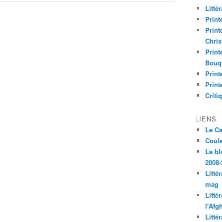
Litté
Print
Print
Chri
Print
Bouq
Print
Print
Criti
LIENS
Le C
Coul
Le bl
2008-
Litté
mag
Litté
l'Afg
Litté