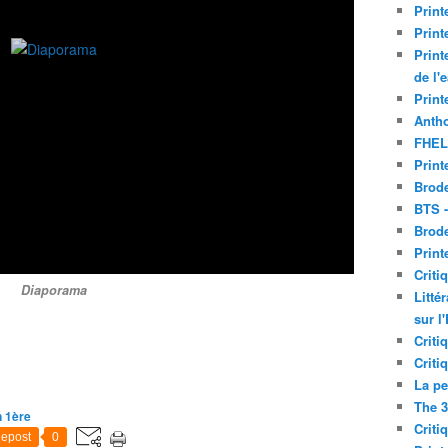
Print
Print
Print
de l'
Print
Antho
FHEL
Print
Brode
BTS 
Brod
Print
Criti
Diaporama
Litté
sur l
Criti
Criti
La pe
The 3
n 1ère
Criti
epost
0