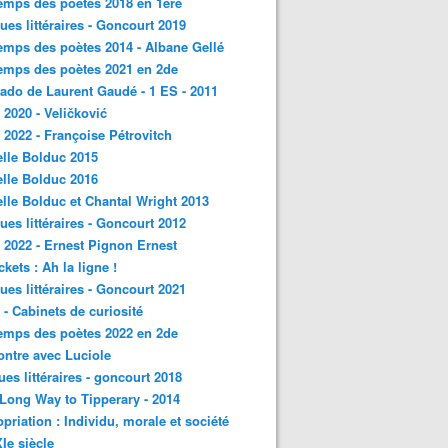
emps des poètes 2018 en 1ère
ques littéraires - Goncourt 2019
emps des poètes 2014 - Albane Gellé
emps des poètes 2021 en 2de
ado de Laurent Gaudé - 1 ES - 2011
2020 - Veličković
2022 - Françoise Pétrovitch
lle Bolduc 2015
lle Bolduc 2016
lle Bolduc et Chantal Wright 2013
ques littéraires - Goncourt 2012
2022 - Ernest Pignon Ernest
ckets : Ah la ligne !
ques littéraires - Goncourt 2021
- Cabinets de curiosité
emps des poètes 2022 en 2de
ntre avec Luciole
ques littéraires - goncourt 2018
a Long Way to Tipperary - 2014
priation : Individu, morale et société
Ie siècle