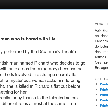
VOIX-E
Voix-Elo
en clas
 man who is bored with life
Landern
de lectur
lay performed by the Dreampark Theatre
des re
artistes..
a British man named Richard who decides to go
Ces pro
Bretagn
with an extraordinary memory) because he
n, he is involved in a strange secret affair.
CATÉG
out, a mysterious woman asks him to bring
Print
t, she is killed in Richard's flat but before
Print
thing for her.
Print
 really funny thanks to the talented actors.
Print
different roles almost at the same time
Print