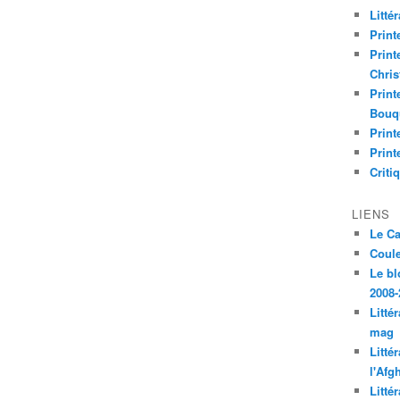
Litté
Print
Print
Chri
Print
Bouq
Print
Print
Criti
LIENS
Le C
Coul
Le bl
2008-
Litté
mag
Litté
l'Afg
Litté