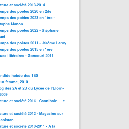
rature et société 2013-2014
emps des poètes 2020 en 2de
emps des poètes 2023 en 1ère -
stophe Manon
emps des poètes 2022 - Stéphane
uet
emps des poètes 2011 - Jérôme Leroy
emps des poètes 2015 en 1ère
ques littéraires - Goncourt 2011
andide hebdo des 1ES
eur femme, 2010
og des 2A et 2B du Lycée de l'Elorn-
2009
rature et société 2014 - Cannibale - Le
rature et société 2012 - Magazine sur
hanistan
rature et société 2010-2011 - A la