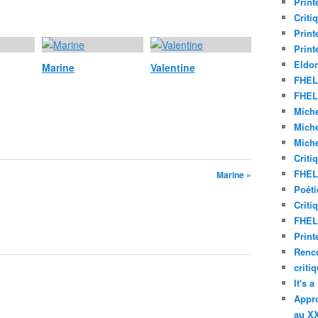
Print
Criti
Print
Print
Eldor
Marine
Valentine
FHEL 
FHEL 
Miche
Miche
Miche
Criti
FHEL 
Marine »
Poéti
Criti
FHEL 
Print
Renco
criti
It's 
Appro
au XX