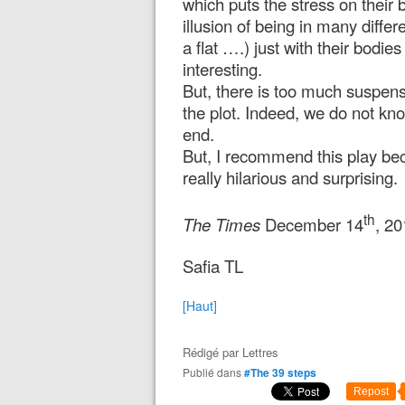
which puts the stress on their
illusion of being in many differe
a flat ….) just with their bodi
interesting.
But, there is too much suspens
the plot. Indeed, we do not kn
end.
But, I recommend this play becau
really hilarious and surprising.
th
The Times
December 14
, 2
Safia TL
[Haut]
Rédigé par
Lettres
Publié dans
#The 39 steps
Repost