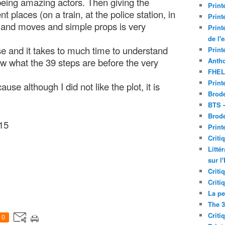
 being amazing actors. Then giving the
Print
nt places (on a train, at the police station, in
Print
es and moves and simple props is very
Print
de l'
e and it takes to much time to understand
Print
Antho
ow what the 39 steps are before the very
FHEL
Print
se although I did not like the plot, it is
Brode
BTS 
Brod
015
Print
Criti
Litté
sur l
Criti
Criti
La pe
The 3
Criti
0