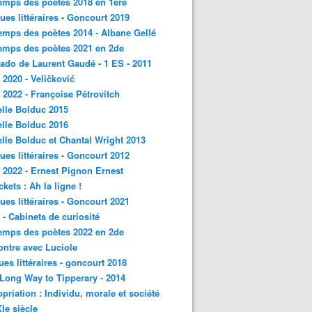
emps des poètes 2018 en 1ère
ques littéraires - Goncourt 2019
emps des poètes 2014 - Albane Gellé
emps des poètes 2021 en 2de
ado de Laurent Gaudé - 1 ES - 2011
2020 - Veličković
2022 - Françoise Pétrovitch
lle Bolduc 2015
lle Bolduc 2016
lle Bolduc et Chantal Wright 2013
ques littéraires - Goncourt 2012
2022 - Ernest Pignon Ernest
ckets : Ah la ligne !
ques littéraires - Goncourt 2021
- Cabinets de curiosité
emps des poètes 2022 en 2de
ntre avec Luciole
ques littéraires - goncourt 2018
a Long Way to Tipperary - 2014
priation : Individu, morale et société
Ie siècle