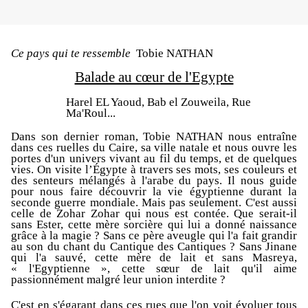
Ce pays qui te ressemble
Tobie NATHAN
Balade au cœur de l'Egypte
Harel EL Yaoud, Bab el Zouweila, Rue
Ma'Roul...
Dans son dernier roman, Tobie NATHAN nous entraîne
dans ces ruelles du Caire, sa ville natale et nous ouvre les
portes d'un univers vivant au fil du temps, et de quelques
vies. On v
isite l’Égypte à travers ses mots, ses couleurs et
des senteurs mélangés à l'arabe du pays. Il nous guide
pour nous faire découvrir la vie égyptienne durant la
seconde guerre mondiale. Mais pas seulement. C'est aussi
celle de Zohar Zohar qui nous est contée. Que serait-il
sans Ester, cette mère sorcière qui lui a donné naissance
grâce à la magie ? Sans ce père aveugle qui l'a fait grandir
au son du chant du Cantique des Cantiques ? Sans Jinane
qui l'a sauvé, cette mère de lait et sans Masreya,
« l'Egyptienne », cette sœur de lait qu'il aime
passionnément malgré leur union interdite ?
C'est en s'égarant dans ces rues que l'on voit évoluer tous