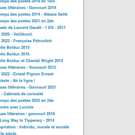
emps des poètes 2018 en 1ère
ques littéraires - Goncourt 2019
emps des poètes 2014 - Albane Gellé
emps des poètes 2021 en 2de
ado de Laurent Gaudé - 1 ES - 2011
2020 - Veličković
2022 - Françoise Pétrovitch
lle Bolduc 2015
lle Bolduc 2016
lle Bolduc et Chantal Wright 2013
ques littéraires - Goncourt 2012
2022 - Ernest Pignon Ernest
ckets : Ah la ligne !
ques littéraires - Goncourt 2021
- Cabinets de curiosité
emps des poètes 2022 en 2de
ntre avec Luciole
ques littéraires - goncourt 2018
a Long Way to Tipperary - 2014
priation : Individu, morale et société
Ie siècle