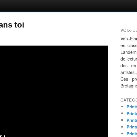
ans toi
VOIX-E
Voix-Elo
en clas
Landern
de lectur
des re
artistes..
Ces pro
Bretagn
CATÉG
Print
Print
Print
Print
Print