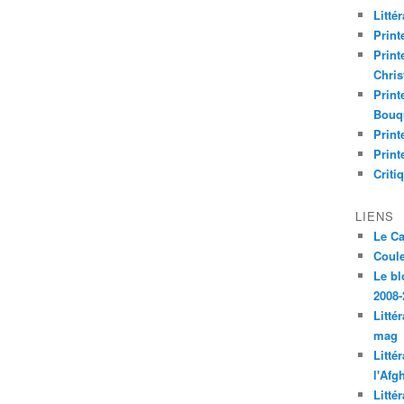
Litté
Print
Print
Chri
Print
Bouq
Print
Print
Criti
LIENS
Le C
Coul
Le bl
2008-
Litté
mag
Litté
l'Afg
Litté