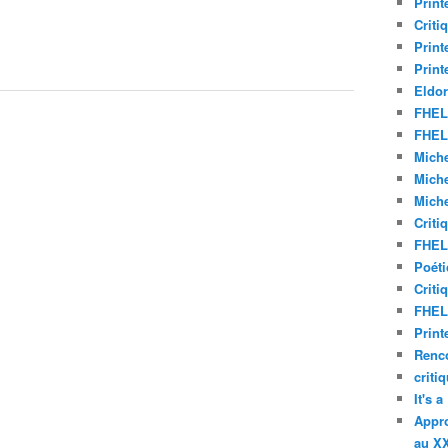
Print
Criti
Print
Print
Eldor
FHEL 
FHEL 
Miche
Miche
Miche
Criti
FHEL 
Poéti
Criti
FHEL 
Print
Renco
criti
It's 
Appro
au XX