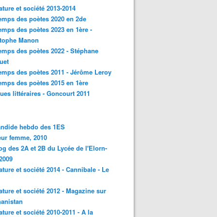
rature et société 2013-2014
emps des poètes 2020 en 2de
emps des poètes 2023 en 1ère -
stophe Manon
emps des poètes 2022 - Stéphane
uet
emps des poètes 2011 - Jérôme Leroy
emps des poètes 2015 en 1ère
ques littéraires - Goncourt 2011
andide hebdo des 1ES
eur femme, 2010
og des 2A et 2B du Lycée de l'Elorn-
2009
rature et société 2014 - Cannibale - Le
rature et société 2012 - Magazine sur
hanistan
rature et société 2010-2011 - A la