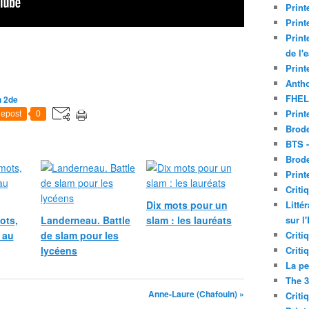
Print
Print
Print
de l'
Print
Antho
FHEL
n 2de
Print
epost
0
Brode
BTS 
Brod
Print
Criti
Dix mots pour un
Litté
ots,
Landerneau. Battle
slam : les lauréats
sur l
 au
de slam pour les
Criti
lycéens
Criti
La pe
The 3
Anne-Laure (Chafouin) »
Criti