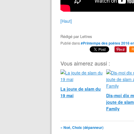
[Haut]
Rédigé par
Lettres
Publié dans
#Printemps des poètes 2016 e
R
Vous aimerez aussi :
La joute de slam du
19 mai
Dis-moi dix m
joute de slam
Family
« Noé, Choix (dépanneur)