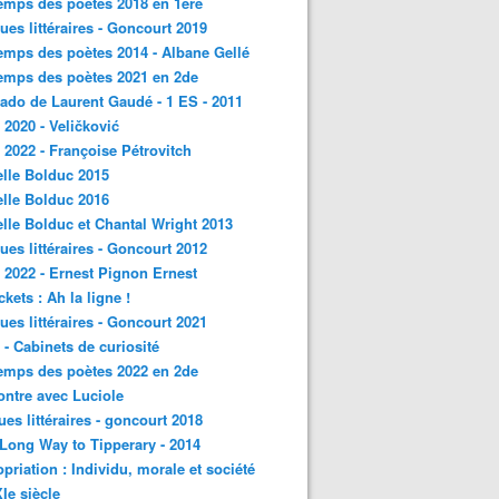
emps des poètes 2018 en 1ère
ques littéraires - Goncourt 2019
emps des poètes 2014 - Albane Gellé
emps des poètes 2021 en 2de
ado de Laurent Gaudé - 1 ES - 2011
2020 - Veličković
2022 - Françoise Pétrovitch
lle Bolduc 2015
lle Bolduc 2016
lle Bolduc et Chantal Wright 2013
ques littéraires - Goncourt 2012
2022 - Ernest Pignon Ernest
ckets : Ah la ligne !
ques littéraires - Goncourt 2021
- Cabinets de curiosité
emps des poètes 2022 en 2de
ntre avec Luciole
ques littéraires - goncourt 2018
a Long Way to Tipperary - 2014
priation : Individu, morale et société
Ie siècle