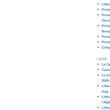
Litté
Print
Print
Chri
Print
Bouq
Print
Print
Criti
LIENS
Le C
Coul
Le bl
2008-
Litté
mag
Litté
l'Afg
Litté