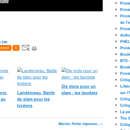
Print
Print
Print
de l'
Print
Antho
FHEL
n 2de
Print
epost
0
Brode
BTS 
Brod
Print
Criti
Dix mots pour un
Litté
ots,
Landerneau. Battle
slam : les lauréats
sur l
 au
de slam pour les
Criti
lycéens
Criti
La pe
The 3
Marion, Petite vigousse... »
Criti