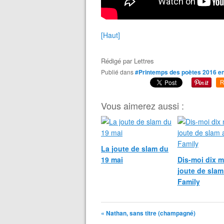
[Haut]
Rédigé par
Lettres
Publié dans
#Printemps des poètes 2016 e
R
Vous aimerez aussi :
La joute de slam du
19 mai
Dis-moi dix m
joute de slam
Family
« Nathan, sans titre (champagné)