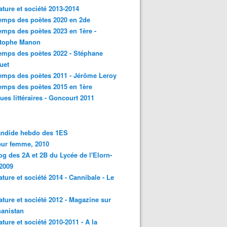
rature et société 2013-2014
emps des poètes 2020 en 2de
emps des poètes 2023 en 1ère -
stophe Manon
emps des poètes 2022 - Stéphane
uet
emps des poètes 2011 - Jérôme Leroy
emps des poètes 2015 en 1ère
ques littéraires - Goncourt 2011
andide hebdo des 1ES
eur femme, 2010
og des 2A et 2B du Lycée de l'Elorn-
2009
rature et société 2014 - Cannibale - Le
rature et société 2012 - Magazine sur
hanistan
rature et société 2010-2011 - A la