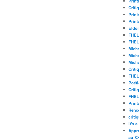
Print
Criti
Print
Print
Eldor
FHEL 
FHEL 
Miche
Miche
Miche
Criti
FHEL 
Poéti
Criti
FHEL 
Print
Renco
criti
It's 
Appro
au XX