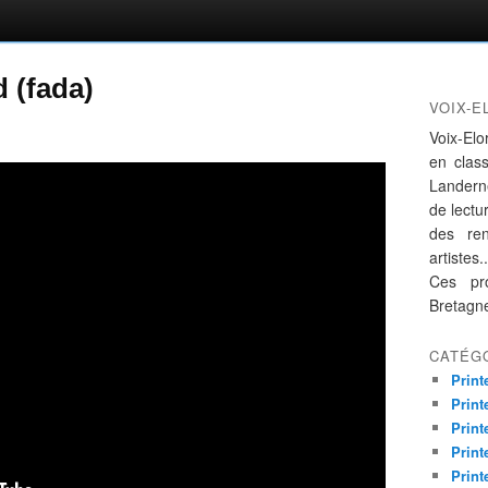
 (fada)
VOIX-E
Voix-Elo
en clas
Landern
de lectur
des re
artistes..
Ces pro
Bretagn
CATÉG
Print
Print
Print
Print
Print