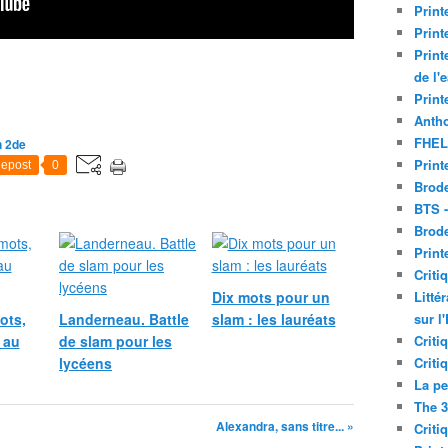
Print
Print
Print
de l'
Print
Antho
FHEL
n 2de
Print
epost
0
Brode
BTS 
Brod
Print
Criti
Dix mots pour un
Litté
ots,
Landerneau. Battle
slam : les lauréats
sur l
 au
de slam pour les
Criti
lycéens
Criti
La pe
The 3
Alexandra, sans titre... »
Criti