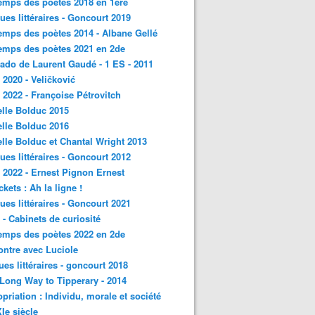
emps des poètes 2018 en 1ère
ques littéraires - Goncourt 2019
emps des poètes 2014 - Albane Gellé
emps des poètes 2021 en 2de
ado de Laurent Gaudé - 1 ES - 2011
2020 - Veličković
2022 - Françoise Pétrovitch
lle Bolduc 2015
lle Bolduc 2016
lle Bolduc et Chantal Wright 2013
ques littéraires - Goncourt 2012
2022 - Ernest Pignon Ernest
ckets : Ah la ligne !
ques littéraires - Goncourt 2021
- Cabinets de curiosité
emps des poètes 2022 en 2de
ntre avec Luciole
ques littéraires - goncourt 2018
a Long Way to Tipperary - 2014
priation : Individu, morale et société
Ie siècle