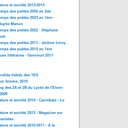
rature et société 2013-2014
emps des poètes 2020 en 2de
emps des poètes 2023 en 1ère -
stophe Manon
emps des poètes 2022 - Stéphane
uet
emps des poètes 2011 - Jérôme Leroy
emps des poètes 2015 en 1ère
ques littéraires - Goncourt 2011
andide hebdo des 1ES
eur femme, 2010
og des 2A et 2B du Lycée de l'Elorn-
2009
rature et société 2014 - Cannibale - Le
rature et société 2012 - Magazine sur
hanistan
rature et société 2010-2011 - A la