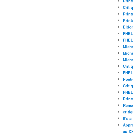
Print
Criti
Print
Print
Eldor
FHEL 
FHEL 
Miche
Miche
Miche
Criti
FHEL 
Poéti
Criti
FHEL 
Print
Renco
criti
It's 
Appro
au XX