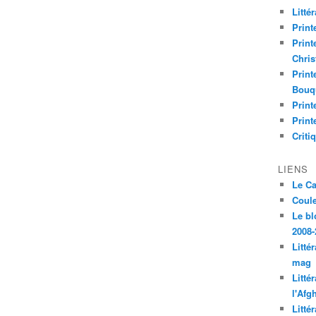
Litté
Print
Print
Chri
Print
Bouq
Print
Print
Criti
LIENS
Le C
Coul
Le bl
2008-
Litté
mag
Litté
l'Afg
Litté