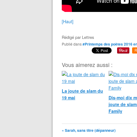
[Haut]
Rédigé par
Lettres
Publié dans
#Printemps des poètes 2016 e
R
Vous aimerez aussi :
La joute de slam du
19 mai
Dis-moi dix m
joute de slam
Family
« Sarah, sans titre (dépanneur)