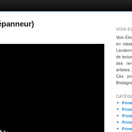
dépanneur)
VOIX-E
Voix-Elo
en clas
Landern
de lectur
des re
artistes..
Ces pro
Bretagn
CATÉG
Print
Print
Print
Print
Print