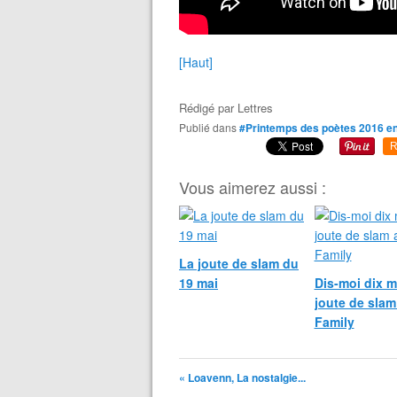
[Haut]
Rédigé par
Lettres
Publié dans
#Printemps des poètes 2016 e
R
Vous aimerez aussi :
La joute de slam du
19 mai
Dis-moi dix m
joute de slam
Family
« Loavenn, La nostalgie...