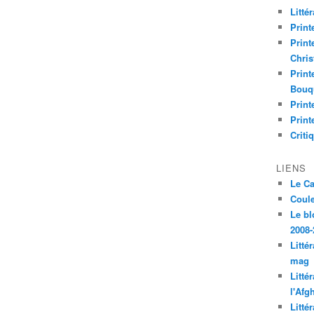
Litté
Print
Print
Chri
Print
Bouq
Print
Print
Criti
LIENS
Le C
Coul
Le bl
2008-
Litté
mag
Litté
l'Afg
Litté