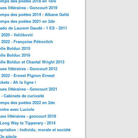
emps des poètes 2018 en 1ère
ques littéraires - Goncourt 2019
emps des poètes 2014 - Albane Gellé
emps des poètes 2021 en 2de
ado de Laurent Gaudé - 1 ES - 2011
2020 - Veličković
2022 - Françoise Pétrovitch
lle Bolduc 2015
lle Bolduc 2016
lle Bolduc et Chantal Wright 2013
ques littéraires - Goncourt 2012
2022 - Ernest Pignon Ernest
ckets : Ah la ligne !
ques littéraires - Goncourt 2021
- Cabinets de curiosité
emps des poètes 2022 en 2de
ntre avec Luciole
ques littéraires - goncourt 2018
a Long Way to Tipperary - 2014
priation : Individu, morale et société
Ie siècle