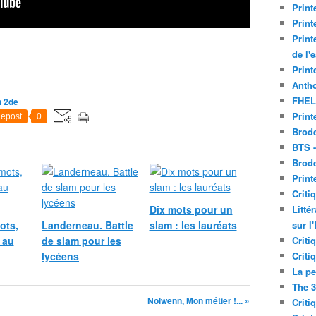
Print
Print
Print
de l'
Print
Antho
FHEL
n 2de
Print
epost
0
Brode
BTS 
Brod
Print
Criti
Dix mots pour un
Litté
ots,
Landerneau. Battle
slam : les lauréats
sur l
 au
de slam pour les
Criti
lycéens
Criti
La pe
The 3
Nolwenn, Mon métier !... »
Criti