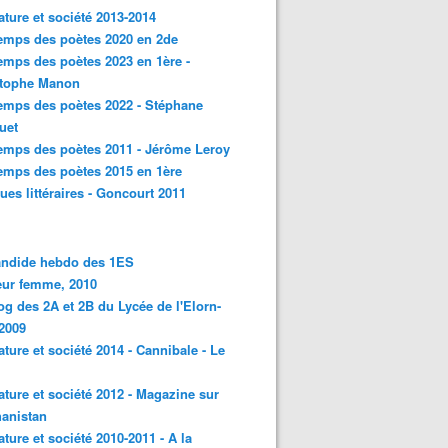
rature et société 2013-2014
emps des poètes 2020 en 2de
emps des poètes 2023 en 1ère -
stophe Manon
emps des poètes 2022 - Stéphane
uet
emps des poètes 2011 - Jérôme Leroy
emps des poètes 2015 en 1ère
ques littéraires - Goncourt 2011
andide hebdo des 1ES
eur femme, 2010
og des 2A et 2B du Lycée de l'Elorn-
2009
rature et société 2014 - Cannibale - Le
rature et société 2012 - Magazine sur
hanistan
rature et société 2010-2011 - A la