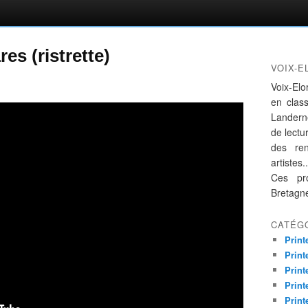
es (ristrette)
VOIX-E
Voix-Elo
en clas
Landern
de lectur
des re
artistes..
Ces pro
Bretagn
CATÉG
Print
Print
Print
Print
Print