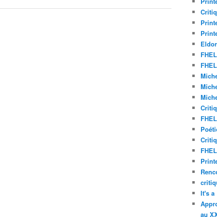
Print
Criti
Print
Print
Eldor
FHEL 
FHEL 
Miche
Miche
Miche
Criti
FHEL 
Poéti
Criti
FHEL 
Print
Renco
criti
It's 
Appro
au XX