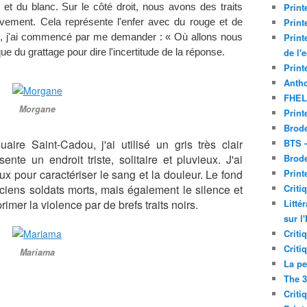
Print
 et du blanc. Sur le côté droit, nous avons des traits
Print
vement. Cela représente l'enfer avec du rouge et de
Print
eau, j'ai commencé par me demander : « Où allons nous
de l'
ique du grattage pour dire l'incertitude de la réponse.
Print
Antho
FHEL
Morgane
Print
Brode
aire Saint-Cadou, j'ai utilisé un gris très clair
BTS 
nte un endroit triste, solitaire et pluvieux.
J'ai
Brod
x pour caractériser le sang et la douleur.
Le fond
Print
ciens soldats morts, mais
également le silence et
Criti
primer la violence par de brefs traits noirs.
Litté
sur l
Criti
Criti
Mariama
La pe
The 3
Criti