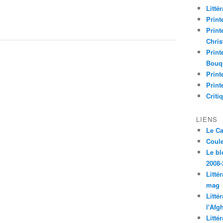
Litté
Print
Print
Chri
Print
Bouq
Print
Print
Criti
LIENS
Le C
Coul
Le bl
2008-
Litté
mag
Litté
l'Afg
Litté