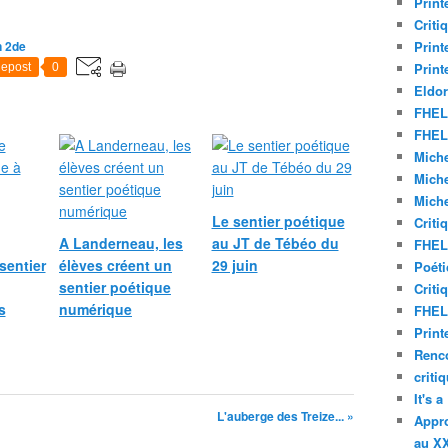
Print
Criti
n 2de
Print
Print
epost
0
Eldor
FHEL 
FHEL 
Miche
Miche
Miche
Le sentier poétique
Criti
A Landerneau, les
au JT de Tébéo du
FHEL 
sentier
élèves créent un
29 juin
Poéti
sentier poétique
Criti
s
numérique
FHEL 
Print
Renco
criti
It's 
L'auberge des Treize... »
Appro
au XX