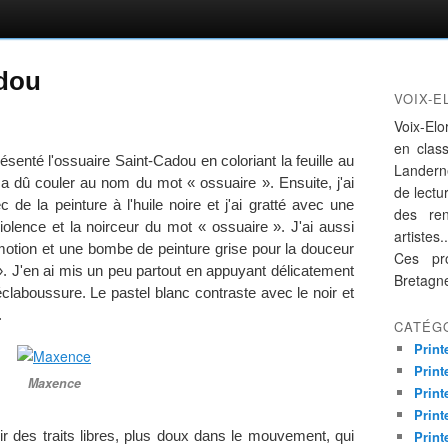
adou
VOIX-E
Voix-Elo
en clas
ésenté l'ossuaire Saint-Cadou en coloriant la feuille au
Landern
 a dû couler au nom du mot « ossuaire ». Ensuite, j'ai
de lectur
c de la peinture à l'huile noire et j'ai gratté avec une
des re
iolence et la noirceur du mot « ossuaire ». J'ai aussi
artistes..
émotion et une bombe de peinture grise pour la douceur
Ces pro
». J'en ai mis un peu partout en appuyant délicatement
Bretagn
claboussure. Le pastel blanc contraste avec le noir et
.
CATÉG
Print
Print
Maxence
Print
Print
Print
 des traits libres, plus doux dans le mouvement, qui