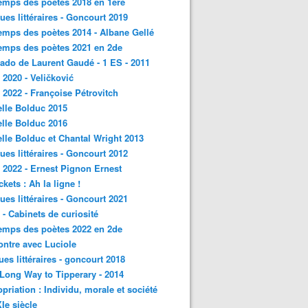
emps des poètes 2018 en 1ère
ques littéraires - Goncourt 2019
emps des poètes 2014 - Albane Gellé
emps des poètes 2021 en 2de
ado de Laurent Gaudé - 1 ES - 2011
2020 - Veličković
2022 - Françoise Pétrovitch
lle Bolduc 2015
lle Bolduc 2016
lle Bolduc et Chantal Wright 2013
ques littéraires - Goncourt 2012
2022 - Ernest Pignon Ernest
ckets : Ah la ligne !
ques littéraires - Goncourt 2021
- Cabinets de curiosité
emps des poètes 2022 en 2de
ntre avec Luciole
ques littéraires - goncourt 2018
a Long Way to Tipperary - 2014
priation : Individu, morale et société
Ie siècle