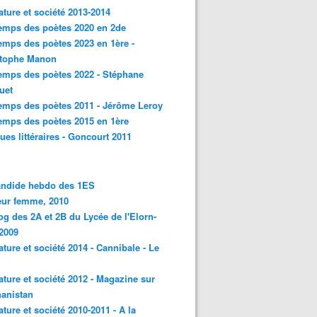
rature et société 2013-2014
emps des poètes 2020 en 2de
emps des poètes 2023 en 1ère -
stophe Manon
emps des poètes 2022 - Stéphane
uet
emps des poètes 2011 - Jérôme Leroy
emps des poètes 2015 en 1ère
ques littéraires - Goncourt 2011
andide hebdo des 1ES
eur femme, 2010
og des 2A et 2B du Lycée de l'Elorn-
2009
rature et société 2014 - Cannibale - Le
rature et société 2012 - Magazine sur
hanistan
rature et société 2010-2011 - A la