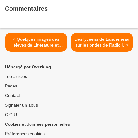
Commentaires
< Quelques images des
Des lycéens de Landerneau
élèves de Littérature et
sur les ondes de Radio U >
société à l'antenne
Hébergé par Overblog
Top articles
Pages
Contact
Signaler un abus
C.G.U.
Cookies et données personnelles
Préférences cookies