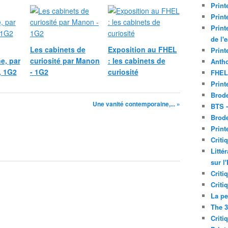
Print
Print
Print
de l'
Les cabinets de
Exposition au FHEL
Print
e, par
curiosité par Manon
: les cabinets de
Antho
, 1G2
- 1G2
curiosité
FHEL
Print
Brode
Une vanité contemporaine,... »
BTS 
Brod
Print
Criti
Litté
sur l
Criti
Criti
La pe
The 3
Criti