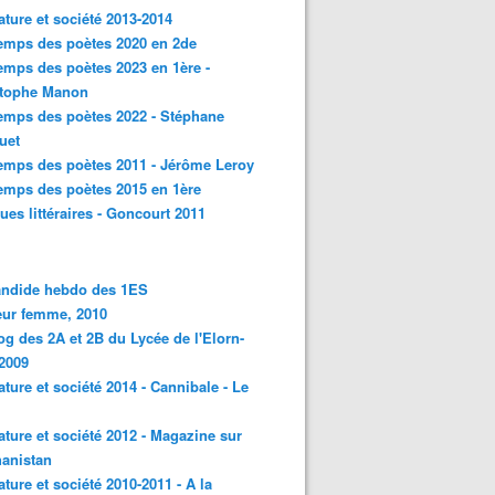
rature et société 2013-2014
emps des poètes 2020 en 2de
emps des poètes 2023 en 1ère -
stophe Manon
emps des poètes 2022 - Stéphane
uet
emps des poètes 2011 - Jérôme Leroy
emps des poètes 2015 en 1ère
ques littéraires - Goncourt 2011
andide hebdo des 1ES
eur femme, 2010
og des 2A et 2B du Lycée de l'Elorn-
2009
rature et société 2014 - Cannibale - Le
rature et société 2012 - Magazine sur
hanistan
rature et société 2010-2011 - A la