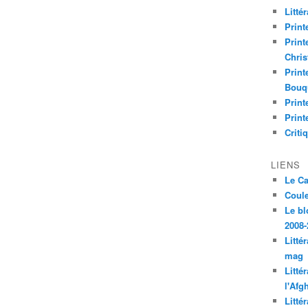
Litté
Print
Print
Chri
Print
Bouq
Print
Print
Criti
LIENS
Le C
Coul
Le bl
2008-
Litté
mag
Litté
l'Afg
Litté