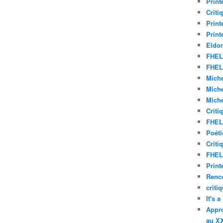
Print
Criti
Print
Print
Eldor
FHEL 
FHEL 
Miche
Miche
Miche
Criti
FHEL 
Poéti
Criti
FHEL 
Print
Renco
criti
It's 
Appro
au XX