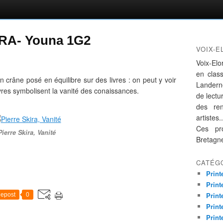
KIRA- Youna 1G2
VOIX-E
Voix-Elo
en clas
 crâne posé en équilibre sur des livres : on peut y voir
Landern
 livres symbolisent la vanité des conaissances.
de lectur
des re
artistes..
Ces pro
Pierre Skira, Vanité
Bretagn
CATÉG
Print
Print
Print
epost
0
Print
Print