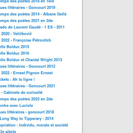
emps des poètes 2018 en 1ère
ques littéraires - Goncourt 2019
emps des poètes 2014 - Albane Gellé
emps des poètes 2021 en 2de
ado de Laurent Gaudé - 1 ES - 2011
2020 - Veličković
2022 - Françoise Pétrovitch
lle Bolduc 2015
lle Bolduc 2016
lle Bolduc et Chantal Wright 2013
ques littéraires - Goncourt 2012
2022 - Ernest Pignon Ernest
ckets : Ah la ligne !
ques littéraires - Goncourt 2021
- Cabinets de curiosité
emps des poètes 2022 en 2de
ntre avec Luciole
ques littéraires - goncourt 2018
a Long Way to Tipperary - 2014
priation : Individu, morale et société
Ie siècle