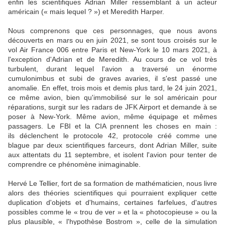
enfin les scientifiques Adrian Miller ressemblant à un acteur
américain (« mais lequel ? ») et Meredith Harper.
Nous comprenons que ces personnages, que nous avons
découverts en mars ou en juin 2021, se sont tous croisés sur le
vol Air France 006 entre Paris et New-York le 10 mars 2021, à
l'exception d'Adrian et de Meredith. Au cours de ce vol très
turbulent, durant lequel l'avion a traversé un énorme
cumulonimbus et subi de graves avaries, il s'est passé une
anomalie. En effet, trois mois et demis plus tard, le 24 juin 2021,
ce même avion, bien qu'immobilisé sur le sol américain pour
réparations, surgit sur les radars de JFK Airport et demande à se
poser à New-York. Même avion, même équipage et mêmes
passagers. Le FBI et la CIA prennent les choses en main :
ils déclenchent le protocole 42, protocole créé comme une
blague par deux scientifiques farceurs, dont Adrian Miller, suite
aux attentats du 11 septembre, et isolent l'avion pour tenter de
comprendre ce phénomène inimaginable.
Hervé Le Tellier, fort de sa formation de mathématicien, nous livre
alors des théories scientifiques qui pourraient expliquer cette
duplication d'objets et d'humains, certaines farfelues, d'autres
possibles comme le « trou de ver » et la « photocopieuse » ou la
plus plausible, « l'hypothèse Bostrom », celle de la simulation