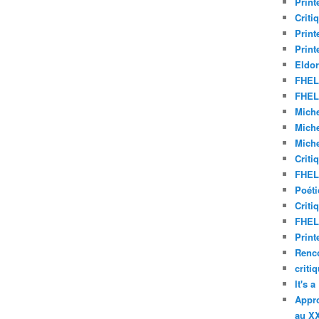
Print
Criti
Print
Print
Eldor
FHEL 
FHEL 
Miche
Miche
Miche
Criti
FHEL 
Poéti
Criti
FHEL 
Print
Renco
criti
It's 
Appro
au XX