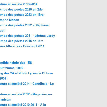
rature et société 2013-2014
emps des poètes 2020 en 2de
emps des poètes 2023 en 1ère -
stophe Manon
emps des poètes 2022 - Stéphane
uet
emps des poètes 2011 - Jérôme Leroy
emps des poètes 2015 en 1ère
ques littéraires - Goncourt 2011
andide hebdo des 1ES
eur femme, 2010
og des 2A et 2B du Lycée de l'Elorn-
2009
rature et société 2014 - Cannibale - Le
rature et société 2012 - Magazine sur
hanistan
rature et société 2010-2011 - A la