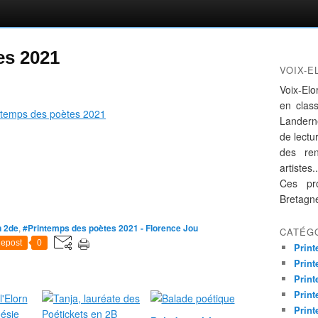
es 2021
VOIX-E
Voix-Elo
en clas
Landern
de lectur
des re
artistes..
Ces pro
Bretagn
n 2de
,
#Printemps des poètes 2021 - Florence Jou
CATÉG
epost
0
Print
Print
Print
Print
Print