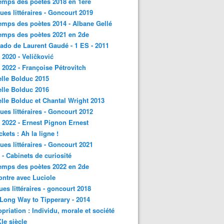
emps des poètes 2018 en 1ère
ques littéraires - Goncourt 2019
emps des poètes 2014 - Albane Gellé
emps des poètes 2021 en 2de
ado de Laurent Gaudé - 1 ES - 2011
2020 - Veličković
2022 - Françoise Pétrovitch
lle Bolduc 2015
lle Bolduc 2016
lle Bolduc et Chantal Wright 2013
ques littéraires - Goncourt 2012
2022 - Ernest Pignon Ernest
ckets : Ah la ligne !
ques littéraires - Goncourt 2021
- Cabinets de curiosité
emps des poètes 2022 en 2de
ntre avec Luciole
ques littéraires - goncourt 2018
a Long Way to Tipperary - 2014
priation : Individu, morale et société
Ie siècle