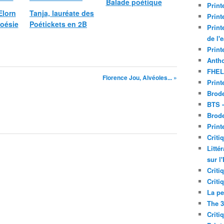
Balade poétique
Print
Elorn
Tanja, lauréate des
Print
poésie
Poétickets en 2B
Print
de l'
Print
Antho
FHEL
Florence Jou, Alvéoles... »
Print
Brode
BTS 
Brod
Print
Criti
Litté
sur l
Criti
Criti
La pe
The 3
Criti