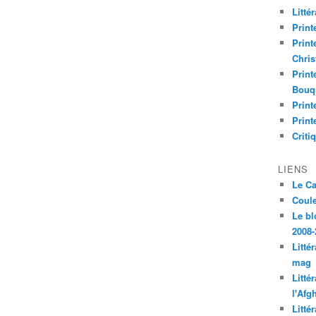
Litté
Print
Print
Chri
Print
Bouq
Print
Print
Criti
LIENS
Le C
Coul
Le bl
2008-
Litté
mag
Litté
l'Afg
Litté