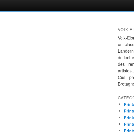
VOIX-E
Voix-Elo
en clas
Landern
de lectur
des re
artistes..
Ces pro
Bretagn
CATÉG
Print
Print
Print
Print
Print