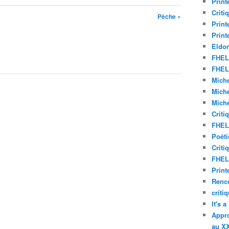
Print
Criti
Pêche »
Print
Print
Eldor
FHEL 
FHEL 
Miche
Miche
Miche
Criti
FHEL 
Poéti
Criti
FHEL 
Print
Renco
criti
It's 
Appro
au XX