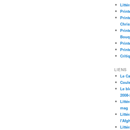
Litté
Print
Print
Chri
Print
Bouq
Print
Print
Criti
LIENS
Le C
Coul
Le bl
2008-
Litté
mag
Litté
l'Afg
Litté