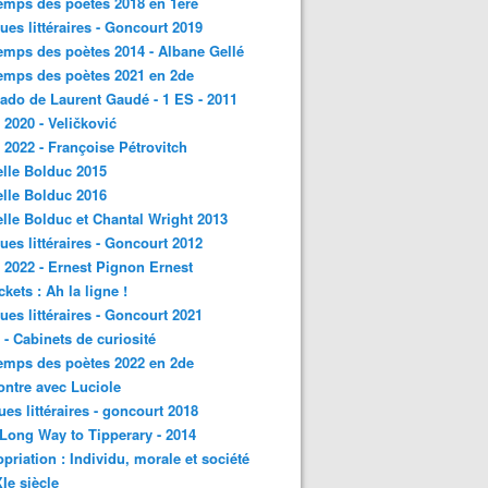
emps des poètes 2018 en 1ère
ques littéraires - Goncourt 2019
emps des poètes 2014 - Albane Gellé
emps des poètes 2021 en 2de
ado de Laurent Gaudé - 1 ES - 2011
2020 - Veličković
2022 - Françoise Pétrovitch
lle Bolduc 2015
lle Bolduc 2016
lle Bolduc et Chantal Wright 2013
ques littéraires - Goncourt 2012
2022 - Ernest Pignon Ernest
ckets : Ah la ligne !
ques littéraires - Goncourt 2021
- Cabinets de curiosité
emps des poètes 2022 en 2de
ntre avec Luciole
ques littéraires - goncourt 2018
a Long Way to Tipperary - 2014
priation : Individu, morale et société
Ie siècle