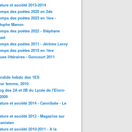
rature et société 2013-2014
emps des poètes 2020 en 2de
emps des poètes 2023 en 1ère -
stophe Manon
emps des poètes 2022 - Stéphane
uet
emps des poètes 2011 - Jérôme Leroy
emps des poètes 2015 en 1ère
ques littéraires - Goncourt 2011
andide hebdo des 1ES
eur femme, 2010
og des 2A et 2B du Lycée de l'Elorn-
2009
rature et société 2014 - Cannibale - Le
rature et société 2012 - Magazine sur
hanistan
rature et société 2010-2011 - A la