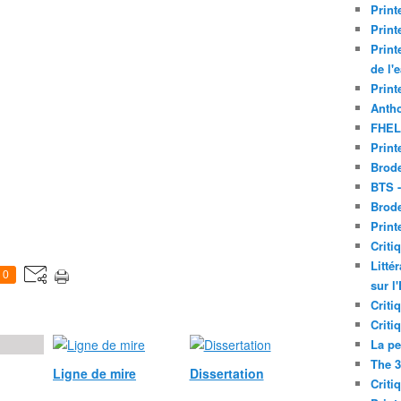
Print
Print
Print
de l'
Print
Antho
FHEL
Print
Brode
BTS 
Brod
Print
Criti
Litté
0
sur l
Criti
Criti
La pe
The 3
Ligne de mire
Dissertation
Criti