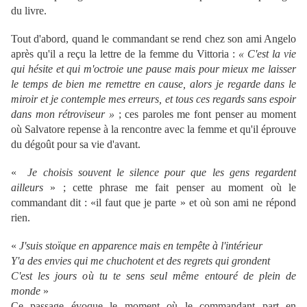
du livre.
Tout d'abord, quand le commandant se rend chez son ami Angelo
après qu'il a reçu la lettre de la femme du Vittoria :
« C'est la vie
qui hésite et qui m'octroie une pause mais pour mieux me laisser
le temps de bien me remettre en cause, alors je regarde dans le
miroir et je contemple mes erreurs, et tous ces regards sans espoir
dans mon rétroviseur »
; ces paroles me font penser au moment
où Salvatore repense à la rencontre avec la femme et qu'il éprouve
du dégoût pour sa vie d'avant.
«
Je choisis souvent le silence pour que les gens regardent
ailleurs
» ; cette phrase me fait penser au moment où le
commandant dit : «il faut que je parte » et où son ami ne répond
rien.
«
J'suis stoïque en apparence mais en tempête à l'intérieur
Y'a des envies qui me chuchotent et des regrets qui grondent
C'est les jours où tu te sens seul même entouré de plein de
monde
»
Ce passage évoque le moment où le commandant part en