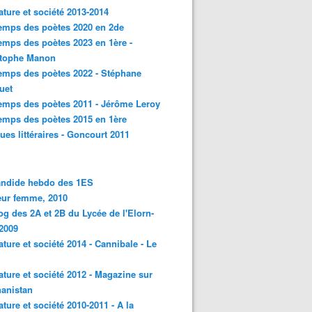
rature et société 2013-2014
emps des poètes 2020 en 2de
emps des poètes 2023 en 1ère -
stophe Manon
emps des poètes 2022 - Stéphane
uet
emps des poètes 2011 - Jérôme Leroy
emps des poètes 2015 en 1ère
ques littéraires - Goncourt 2011
andide hebdo des 1ES
eur femme, 2010
og des 2A et 2B du Lycée de l'Elorn-
2009
rature et société 2014 - Cannibale - Le
rature et société 2012 - Magazine sur
hanistan
rature et société 2010-2011 - A la