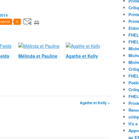
Print
Criti
Print
 2014
Print
epost
0
Eldor
FHEL 
FHEL 
Miche
Miche
ields
Mélinda et Pauline
Agathe et Kelly
Miche
Criti
FHEL 
Poéti
Criti
FHEL 
Agathe et Kelly »
Print
Renco
criti
It's 
Appro
au XX