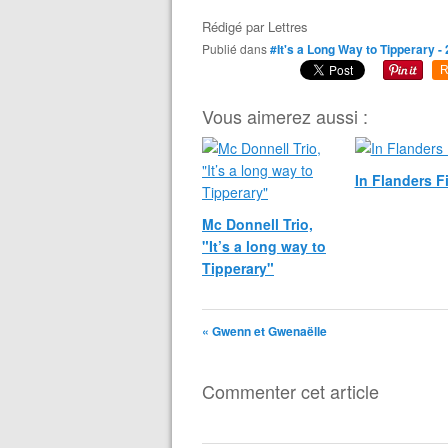
Rédigé par
Lettres
Publié dans
#It's a Long Way to Tipperary -
R
Vous aimerez aussi :
In Flanders F
Mc Donnell Trio,
"It’s a long way to
Tipperary"
« Gwenn et Gwenaëlle
Commenter cet article