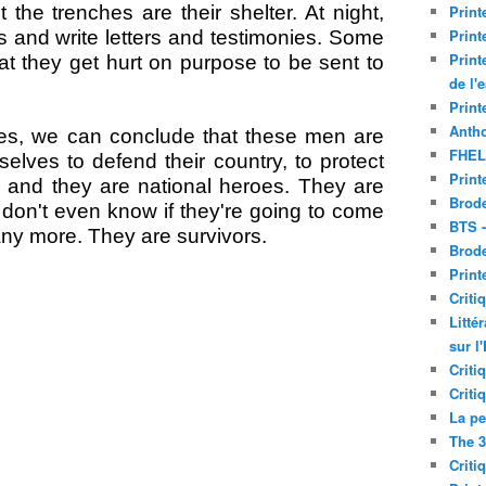
 the trenches are their shelter. At night,
Print
Print
es and write letters and testimonies. Some
Print
at they get hurt on purpose to be sent to
de l'
Print
Antho
nes, we can conclude that these men are
FHEL
elves to defend their country, to protect
Print
ry and they are national heroes. They are
Brode
y don't even know if they're going to come
BTS 
ny more. They are survivors.
Brod
Print
Criti
Litté
sur l
Criti
Criti
La pe
The 3
Criti