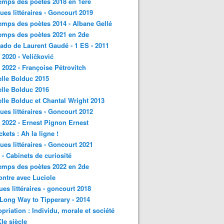
emps des poètes 2018 en 1ère
ques littéraires - Goncourt 2019
emps des poètes 2014 - Albane Gellé
emps des poètes 2021 en 2de
ado de Laurent Gaudé - 1 ES - 2011
2020 - Veličković
2022 - Françoise Pétrovitch
lle Bolduc 2015
lle Bolduc 2016
lle Bolduc et Chantal Wright 2013
ques littéraires - Goncourt 2012
2022 - Ernest Pignon Ernest
ckets : Ah la ligne !
ques littéraires - Goncourt 2021
- Cabinets de curiosité
emps des poètes 2022 en 2de
ntre avec Luciole
ques littéraires - goncourt 2018
a Long Way to Tipperary - 2014
priation : Individu, morale et société
Ie siècle