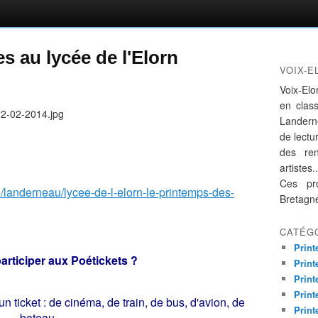
s au lycée de l'Elorn
VOIX-E
Voix-Elo
en clas
Landern
de lectur
des re
artistes..
Ces pro
e/landerneau/lycee-de-l-elorn-le-printemps-des-
Bretagn
CATÉG
Print
rticiper aux Poétickets ?
Print
Print
Print
 ticket : de cinéma, de train, de bus, d'avion, de
Print
bateau,