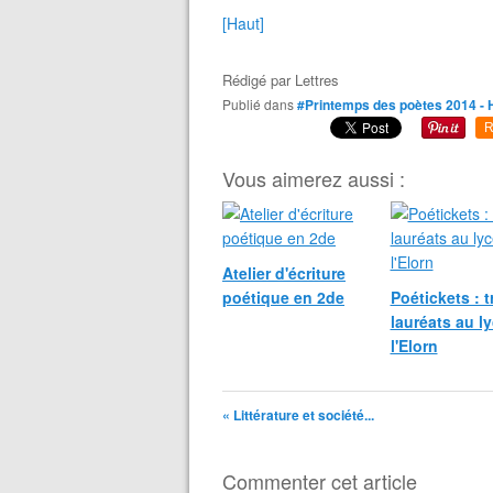
[Haut]
Rédigé par
Lettres
Publié dans
#Printemps des poètes 2014 - 
R
Vous aimerez aussi :
Atelier d'écriture
poétique en 2de
Poétickets : t
lauréats au l
l'Elorn
« Littérature et société...
Commenter cet article