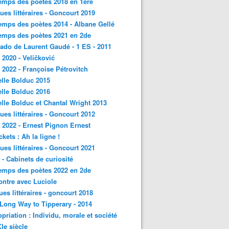
emps des poètes 2018 en 1ère
ques littéraires - Goncourt 2019
emps des poètes 2014 - Albane Gellé
emps des poètes 2021 en 2de
ado de Laurent Gaudé - 1 ES - 2011
2020 - Veličković
2022 - Françoise Pétrovitch
lle Bolduc 2015
lle Bolduc 2016
lle Bolduc et Chantal Wright 2013
ques littéraires - Goncourt 2012
2022 - Ernest Pignon Ernest
ckets : Ah la ligne !
ques littéraires - Goncourt 2021
- Cabinets de curiosité
emps des poètes 2022 en 2de
ntre avec Luciole
ques littéraires - goncourt 2018
a Long Way to Tipperary - 2014
priation : Individu, morale et société
Ie siècle