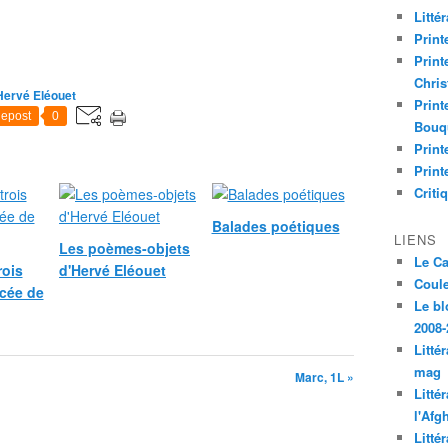
Litté
Print
Print
Chri
Hervé Eléouet
Print
epost
0
Bouq
Print
Print
Criti
Balades poétiques
LIENS
Les poèmes-objets
Le C
rois
d'Hervé Eléouet
Coul
ycée de
Le bl
2008-
Litté
mag
Marc, 1L »
Litté
l'Afg
Litté