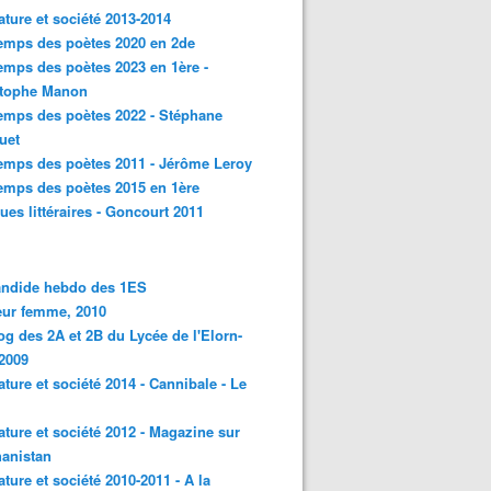
rature et société 2013-2014
emps des poètes 2020 en 2de
emps des poètes 2023 en 1ère -
stophe Manon
emps des poètes 2022 - Stéphane
uet
emps des poètes 2011 - Jérôme Leroy
emps des poètes 2015 en 1ère
ques littéraires - Goncourt 2011
andide hebdo des 1ES
eur femme, 2010
og des 2A et 2B du Lycée de l'Elorn-
2009
rature et société 2014 - Cannibale - Le
rature et société 2012 - Magazine sur
hanistan
rature et société 2010-2011 - A la