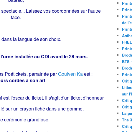
Print
Print
spectacle... Laissez vos coordonnées sur l'autre
Print
face.
de l'
Print
Antho
e dans la langue de son choix.
FHEL
Print
Brode
urne installée au CDI avant le 28 mars.
BTS 
Brod
es Poétickets, parrainée par
Goulven Ka
est :
Print
eurs cordes à son art
Criti
Litté
sur l
 est l'oscar du ticket. Il s'agit d'un ticket d'honneur
Criti
Criti
lé sur un crayon
fiché dans une gomme,
La pe
ne cérémonie grandiose.
The 3
Criti