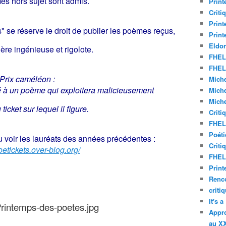
s hors sujet sont admis.
Print
Criti
Print
" se réserve le droit de publier les poèmes reçus,
Print
Eldor
ère ingénieuse et rigolote.
FHEL 
FHEL 
Prix caméléon :
Miche
ué à un poème qui exploitera malicieusement
Miche
Miche
 ticket sur lequel il figure.
Criti
FHEL 
Poéti
 voir les lauréats des années précédentes :
Criti
poetickets.over-blog.org/
FHEL 
Print
Renco
criti
It's 
Appro
au XX