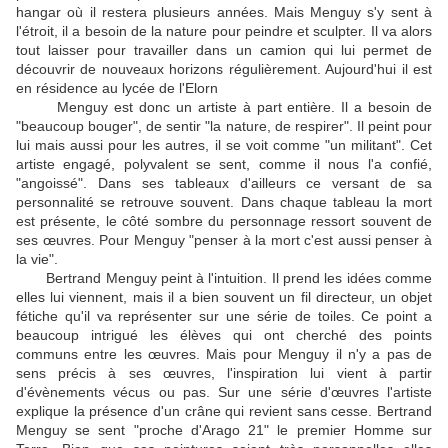
hangar où il restera plusieurs années. Mais Menguy s'y sent à
l'étroit, il a besoin de la nature pour peindre et sculpter. Il va alors
tout laisser pour travailler dans un camion qui lui permet de
découvrir de nouveaux horizons régulièrement. Aujourd'hui il est
en résidence au lycée de l'Elorn
Menguy est donc un artiste à part entière. Il a besoin de
"beaucoup bouger", de sentir "la nature, de respirer". Il peint pour
lui mais aussi pour les autres, il se voit comme "un militant". Cet
artiste engagé, polyvalent se sent, comme il nous l'a confié,
"angoissé". Dans ses tableaux d'ailleurs ce versant de sa
personnalité se retrouve souvent. Dans chaque tableau la mort
est présente, le côté sombre du personnage ressort souvent de
ses œuvres. Pour Menguy "penser à la mort c'est aussi penser à
la vie".
Bertrand Menguy peint à l'intuition. Il prend les idées comme
elles lui viennent, mais il a bien souvent un fil directeur, un objet
fétiche qu'il va représenter sur une série de toiles. Ce point a
beaucoup intrigué les élèves qui ont cherché des points
communs entre les œuvres. Mais pour Menguy il n'y a pas de
sens précis à ses œuvres, l'inspiration lui vient à partir
d'évènements vécus ou pas. Sur une série d'œuvres l'artiste
explique la présence d'un crâne qui revient sans cesse. Bertrand
Menguy se sent "proche d'Arago 21" le premier Homme sur