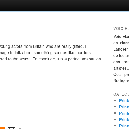
VOIX-E
Voix-Elo
en clas
ung actors from Britain who are really gifted. I
Landern
age to talk about something serious like murders ….
de lectur
pted to the action. To conclude, it is a perfect adaptation
des re
artistes..
Ces pro
Bretagn
CATÉG
Print
Print
Print
Print
Print