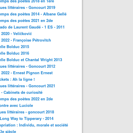
emps des poètes 2018 en 1ère
ques littéraires - Goncourt 2019
emps des poètes 2014 - Albane Gellé
emps des poètes 2021 en 2de
ado de Laurent Gaudé - 1 ES - 2011
2020 - Veličković
2022 - Françoise Pétrovitch
lle Bolduc 2015
lle Bolduc 2016
lle Bolduc et Chantal Wright 2013
ques littéraires - Goncourt 2012
2022 - Ernest Pignon Ernest
ckets : Ah la ligne !
ques littéraires - Goncourt 2021
- Cabinets de curiosité
emps des poètes 2022 en 2de
ntre avec Luciole
ques littéraires - goncourt 2018
a Long Way to Tipperary - 2014
priation : Individu, morale et société
Ie siècle