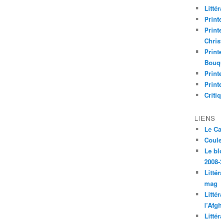
Litté
Print
Print
Chri
Print
Bouq
Print
Print
Criti
LIENS
Le C
Coul
Le bl
2008-
Litté
mag
Litté
l'Afg
Litté