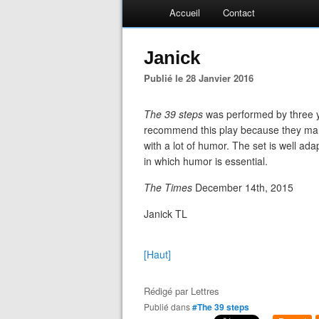
Accueil
Contact
Janick
Publié le 28 Janvier 2016
The 39 steps
was performed by three yo
recommend this play because they man
with a lot of humor. The set is well ada
in which humor is essential.
The Times
December 14th, 2015
Janick TL
[Haut]
Rédigé par
Lettres
Publié dans
#The 39 steps