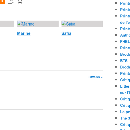
0
Print
Print
Print
de l'
Print
Marine
Safia
Antho
FHEL
Print
Brode
BTS 
Brod
Print
Gwenn »
Criti
Litté
sur l
Criti
Criti
La pe
The 3
Criti