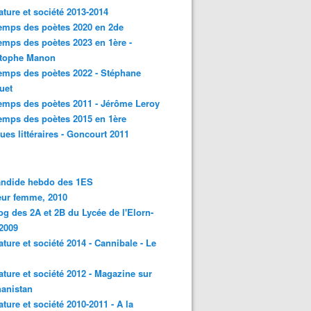
rature et société 2013-2014
emps des poètes 2020 en 2de
emps des poètes 2023 en 1ère -
stophe Manon
emps des poètes 2022 - Stéphane
uet
emps des poètes 2011 - Jérôme Leroy
emps des poètes 2015 en 1ère
ques littéraires - Goncourt 2011
andide hebdo des 1ES
eur femme, 2010
og des 2A et 2B du Lycée de l'Elorn-
2009
rature et société 2014 - Cannibale - Le
rature et société 2012 - Magazine sur
hanistan
rature et société 2010-2011 - A la