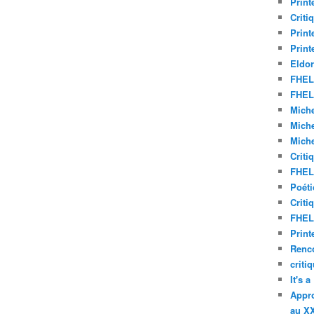
Print
Criti
Print
Print
Eldor
FHEL 
FHEL 
Miche
Miche
Miche
Criti
FHEL 
Poéti
Criti
FHEL 
Print
Renco
criti
It's 
Appro
au XX