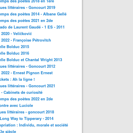
emps des poètes 2018 en 1ère
ques littéraires - Goncourt 2019
emps des poètes 2014 - Albane Gellé
emps des poètes 2021 en 2de
ado de Laurent Gaudé - 1 ES - 2011
2020 - Veličković
2022 - Françoise Pétrovitch
lle Bolduc 2015
lle Bolduc 2016
lle Bolduc et Chantal Wright 2013
ques littéraires - Goncourt 2012
2022 - Ernest Pignon Ernest
ckets : Ah la ligne !
ques littéraires - Goncourt 2021
- Cabinets de curiosité
emps des poètes 2022 en 2de
ntre avec Luciole
ques littéraires - goncourt 2018
a Long Way to Tipperary - 2014
priation : Individu, morale et société
Ie siècle