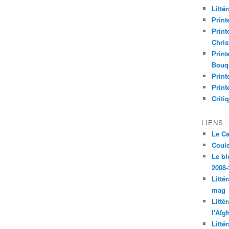
Litté
Print
Print
Chri
Print
Bouq
Print
Print
Criti
LIENS
Le C
Coul
Le bl
2008-
Litté
mag
Litté
l'Afg
Litté