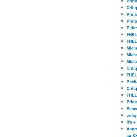
Print
Criti
Print
Print
Eldor
FHEL 
FHEL 
Miche
Miche
Miche
Criti
FHEL 
Poéti
Criti
FHEL 
Print
Renco
criti
It's 
Appro
au XX