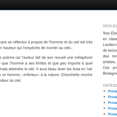
VOIX-E
Voix-Elo
en clas
que sa réflexion à propos de l'homme et du ciel est très
Landern
en hauteur qui l'empêche de monter au ciel».
de lectur
des re
ce poème car l'auteur fait de son recueil une métaphore
artistes..
re que l'homme a ses limites et que peu importe à quel
Ces pro
mais atteindre le ciel. Il aura beau lever les bras en l'air
Bretagn
tera un homme, «inférieur» à la nature. Checchetto montre
ndeur du ciel.
CATÉG
Print
Print
Print
Print
Print