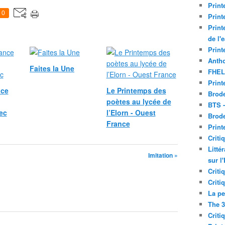
Print
0
Print
Print
de l'
Print
Antho
Faites la Une
FHEL
Print
nce
Le Printemps des
Brode
poètes au lycée de
BTS 
ec
l’Elorn - Ouest
Brod
France
Print
Criti
Litté
Imitation »
sur l
Criti
Criti
La pe
The 3
Criti