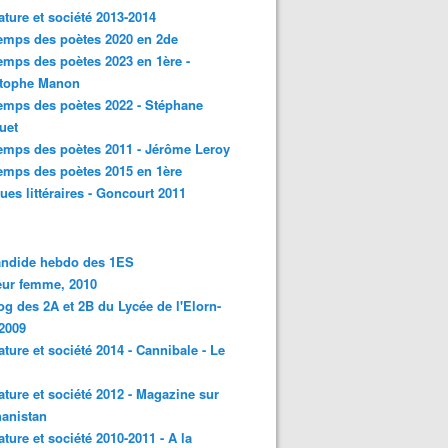
rature et société 2013-2014
emps des poètes 2020 en 2de
emps des poètes 2023 en 1ère -
stophe Manon
emps des poètes 2022 - Stéphane
uet
emps des poètes 2011 - Jérôme Leroy
emps des poètes 2015 en 1ère
ques littéraires - Goncourt 2011
andide hebdo des 1ES
eur femme, 2010
og des 2A et 2B du Lycée de l'Elorn-
2009
rature et société 2014 - Cannibale - Le
rature et société 2012 - Magazine sur
hanistan
rature et société 2010-2011 - A la