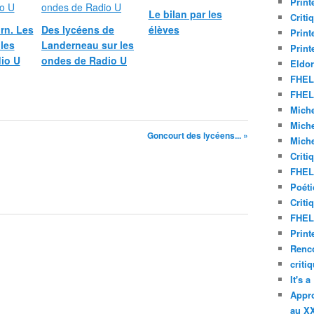
Print
Le bilan par les
Criti
orn. Les
Des lycéens de
élèves
Print
 les
Landerneau sur les
Print
io U
ondes de Radio U
Eldor
FHEL 
FHEL 
Miche
Miche
Goncourt des lycéens... »
Miche
Criti
FHEL 
Poéti
Criti
FHEL 
Print
Renco
criti
It's 
Appro
au XX