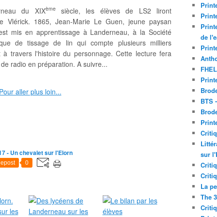
Print
ème
rneau du XIX
siècle, les élèves de LS2 liront
Print
te Vlérick.
1865, Jean-Marie Le Guen, jeune paysan
Print
est mis en apprentissage à Landerneau, à la Société
de l'
ique de tissage de lin qui compte plusieurs milliers
Print
à travers l'histoire du personnage. Cette lecture fera
Antho
 de radio en préparation. A suivre...
FHEL
Print
Brode
BTS 
Brod
Print
Criti
Litté
7 - Un chevalet sur l'Elorn
sur l
epost
0
Criti
Criti
La pe
The 3
Criti