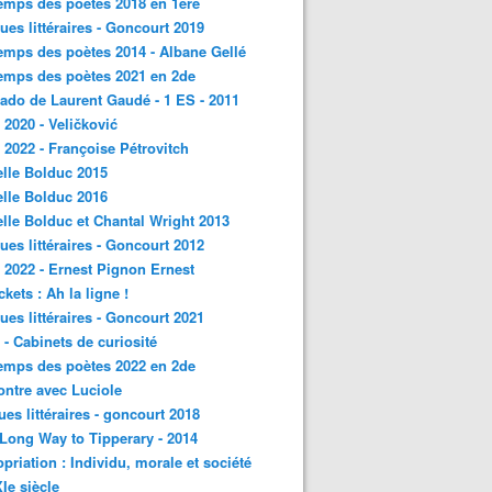
emps des poètes 2018 en 1ère
ques littéraires - Goncourt 2019
emps des poètes 2014 - Albane Gellé
emps des poètes 2021 en 2de
ado de Laurent Gaudé - 1 ES - 2011
2020 - Veličković
2022 - Françoise Pétrovitch
lle Bolduc 2015
lle Bolduc 2016
lle Bolduc et Chantal Wright 2013
ques littéraires - Goncourt 2012
2022 - Ernest Pignon Ernest
ckets : Ah la ligne !
ques littéraires - Goncourt 2021
- Cabinets de curiosité
emps des poètes 2022 en 2de
ntre avec Luciole
ques littéraires - goncourt 2018
a Long Way to Tipperary - 2014
priation : Individu, morale et société
Ie siècle