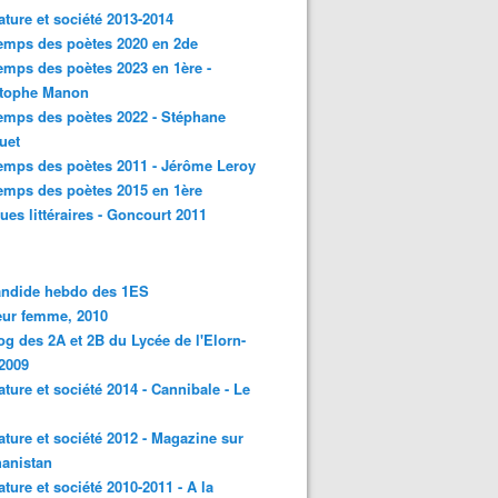
rature et société 2013-2014
emps des poètes 2020 en 2de
emps des poètes 2023 en 1ère -
stophe Manon
emps des poètes 2022 - Stéphane
uet
emps des poètes 2011 - Jérôme Leroy
emps des poètes 2015 en 1ère
ques littéraires - Goncourt 2011
andide hebdo des 1ES
eur femme, 2010
og des 2A et 2B du Lycée de l'Elorn-
2009
rature et société 2014 - Cannibale - Le
rature et société 2012 - Magazine sur
hanistan
rature et société 2010-2011 - A la