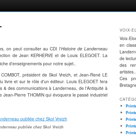
.
VOIX-E
Voix-Elo
en clas
s, on peut consulter au CDI l'
Histoire de Landerneau
Landern
irection de Jean KERHERVE et de Louis ELEGOET. La
de lectur
riche d'enseignements pour notre sujet..
des re
artistes..
g COMBOT, président de Skol Vreizh, et Jean-René LE
Ces pro
u livre et sur
le rôle d'un éditeur.
Louis ELEGOET fera
Bretagn
tes & des communications à Landerneau, de l'Antiquité à
 de Jean-Pierre THOMIN qui évoquera le passé industriel
CATÉG
Print
Print
Print
Print
anderneau publiée chez Skol Vreizh
Print