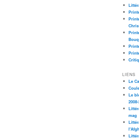
Litté
Print
Print
Chri
Print
Bouq
Print
Print
Criti
LIENS
Le C
Coul
Le bl
2008-
Litté
mag
Litté
l'Afg
Litté