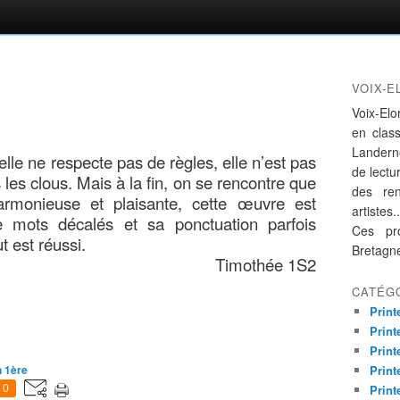
VOIX-E
Voix-Elo
en clas
Landern
elle ne res
pect
e pas de règles, elle n’est pas
de lectur
 les clous
. Mais à la fin, on se rencontre que
des re
rmonieuse et plaisante,
cette œuvre est
artistes..
 mots décalés et sa ponctuation parfois
Ces pro
ut est
réussi
.
Bretagn
Timothée 1S2
CATÉG
Print
Print
Print
n 1ère
Print
Print
0