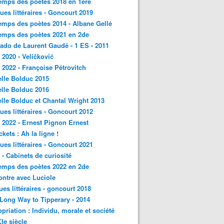
emps des poètes 2018 en 1ère
ques littéraires - Goncourt 2019
emps des poètes 2014 - Albane Gellé
emps des poètes 2021 en 2de
ado de Laurent Gaudé - 1 ES - 2011
2020 - Veličković
2022 - Françoise Pétrovitch
lle Bolduc 2015
lle Bolduc 2016
lle Bolduc et Chantal Wright 2013
ques littéraires - Goncourt 2012
2022 - Ernest Pignon Ernest
ckets : Ah la ligne !
ques littéraires - Goncourt 2021
- Cabinets de curiosité
emps des poètes 2022 en 2de
ntre avec Luciole
ques littéraires - goncourt 2018
a Long Way to Tipperary - 2014
priation : Individu, morale et société
Ie siècle