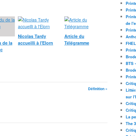
Print
Print
Print
de l'
Print
Nicolas Tardy
Article du
Antho
 de la
accueilli à l'Elorn
Télégramme
FHEL
ec
Print
Brode
BTS 
Brod
Print
Criti
Définition »
Litté
sur l
Criti
Criti
La pe
The 3
Criti