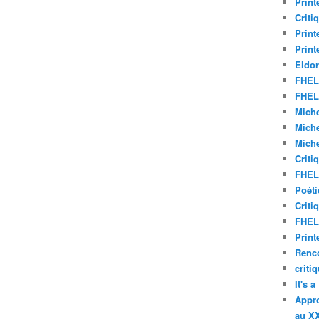
Print
Criti
Print
Print
Eldor
FHEL 
FHEL 
Miche
Miche
Miche
Criti
FHEL 
Poéti
Criti
FHEL 
Print
Renco
criti
It's 
Appro
au XX