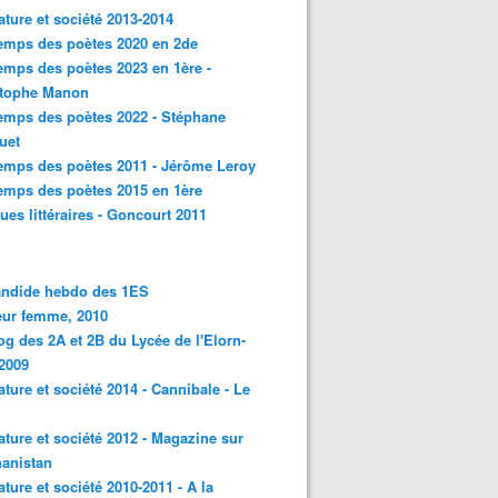
rature et société 2013-2014
emps des poètes 2020 en 2de
emps des poètes 2023 en 1ère -
stophe Manon
emps des poètes 2022 - Stéphane
uet
emps des poètes 2011 - Jérôme Leroy
emps des poètes 2015 en 1ère
ques littéraires - Goncourt 2011
andide hebdo des 1ES
eur femme, 2010
og des 2A et 2B du Lycée de l'Elorn-
2009
rature et société 2014 - Cannibale - Le
rature et société 2012 - Magazine sur
hanistan
rature et société 2010-2011 - A la