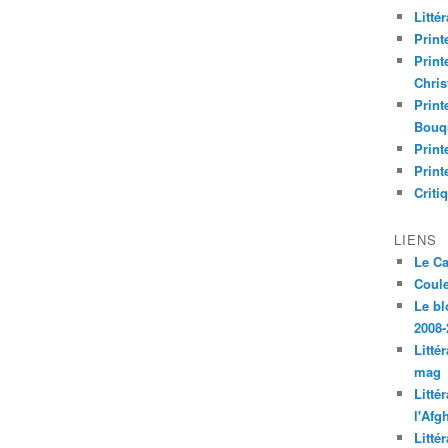
Litté
Print
Print
Chri
Print
Bouq
Print
Print
Criti
LIENS
Le C
Coul
Le bl
2008-
Litté
mag
Litté
l'Afg
Litté