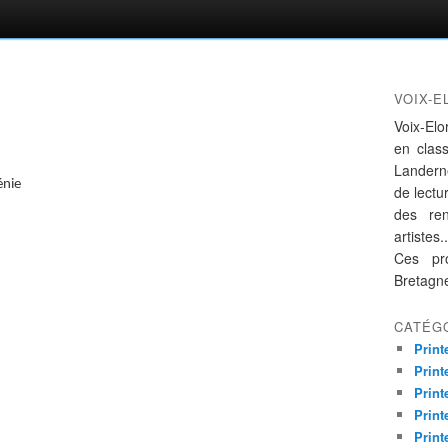
VOIX-E
Voix-Elo
en clas
Landern
énie
de lectur
des re
artistes..
Ces pro
Bretagn
CATÉG
Print
Print
Print
Print
Print