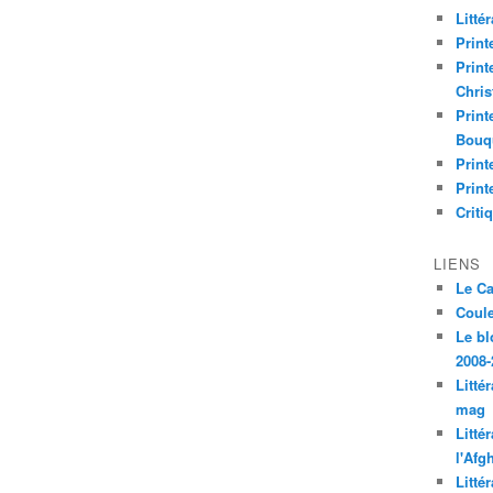
Litté
Print
Print
Chri
Print
Bouq
Print
Print
Criti
LIENS
Le C
Coul
Le bl
2008-
Litté
mag
Litté
l'Afg
Litté