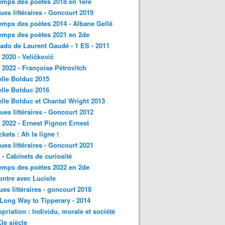
emps des poètes 2018 en 1ère
ques littéraires - Goncourt 2019
emps des poètes 2014 - Albane Gellé
emps des poètes 2021 en 2de
ado de Laurent Gaudé - 1 ES - 2011
2020 - Veličković
2022 - Françoise Pétrovitch
lle Bolduc 2015
lle Bolduc 2016
lle Bolduc et Chantal Wright 2013
ques littéraires - Goncourt 2012
2022 - Ernest Pignon Ernest
ckets : Ah la ligne !
ques littéraires - Goncourt 2021
- Cabinets de curiosité
emps des poètes 2022 en 2de
ntre avec Luciole
ques littéraires - goncourt 2018
a Long Way to Tipperary - 2014
priation : Individu, morale et société
Ie siècle