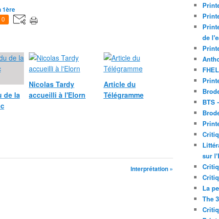
Print
n 1ère
Print
0
Print
de l'
Print
Antho
FHEL
Print
Nicolas Tardy
Article du
Brode
 de la
accueilli à l'Elorn
Télégramme
BTS 
ec
Brod
Print
Criti
Litté
sur l
Criti
Interprétation »
Criti
La pe
The 3
Criti