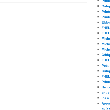
Print
Criti
Print
Print
Eldor
FHEL 
FHEL 
Miche
Miche
Miche
Criti
FHEL 
Poéti
Criti
FHEL 
Print
Renco
criti
It's 
Appro
au XX