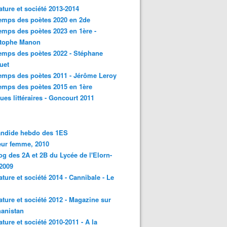
rature et société 2013-2014
emps des poètes 2020 en 2de
emps des poètes 2023 en 1ère -
stophe Manon
emps des poètes 2022 - Stéphane
uet
emps des poètes 2011 - Jérôme Leroy
emps des poètes 2015 en 1ère
ques littéraires - Goncourt 2011
andide hebdo des 1ES
eur femme, 2010
og des 2A et 2B du Lycée de l'Elorn-
2009
rature et société 2014 - Cannibale - Le
rature et société 2012 - Magazine sur
hanistan
rature et société 2010-2011 - A la