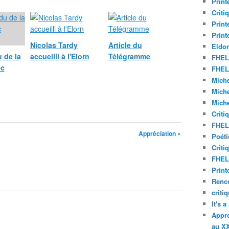
Print
Criti
Print
Print
Nicolas Tardy
Article du
Eldor
 de la
accueilli à l'Elorn
Télégramme
FHEL 
ec
FHEL 
Miche
Miche
Miche
Criti
FHEL 
Appréciation »
Poéti
Criti
FHEL 
Print
Renco
criti
It's 
Appro
au XX