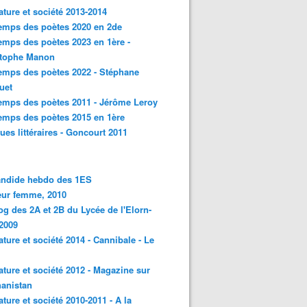
rature et société 2013-2014
emps des poètes 2020 en 2de
emps des poètes 2023 en 1ère -
stophe Manon
emps des poètes 2022 - Stéphane
uet
emps des poètes 2011 - Jérôme Leroy
emps des poètes 2015 en 1ère
ques littéraires - Goncourt 2011
andide hebdo des 1ES
eur femme, 2010
og des 2A et 2B du Lycée de l'Elorn-
2009
rature et société 2014 - Cannibale - Le
rature et société 2012 - Magazine sur
hanistan
rature et société 2010-2011 - A la