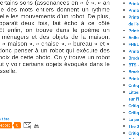
 certains sons (assonances en « é », « an
Print
me des mots entiers donnent un rythme
Print
lle les mouvements d’un robot. De plus,
Print
pparaît deux fois, fait écho à ce côté
de l'
. Et enfin, on trouve dans le poème un
Print
s ménagers et des objets de la maison,
Antho
, « maison », « chaise », « bureau » et «
FHEL
it donc penser à un robot qui exécute des
Print
oix de cette photo. On y trouve un robot
Brode
eut y voir certains objets évoqués dans le
BTS 
sselle.
Brod
Print
Criti
Litté
sur l
Criti
Criti
n 1ère
La pe
The 3
epost
0
Criti