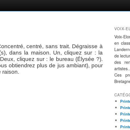
VOIX-E
Voix-Elo
en clas
Concentré, centré, sans trait. Dégraisse à
Landern
(s), dans la maison. Un, cliquez sur : la
de lectur
 Deux, cliquez sur : le bureau (Élysée ?).
des re
vous obtiendrez plus de jus ambiant), pour
artistes..
 raison.
Ces pro
Bretagn
CATÉG
Print
Print
Print
Print
Print