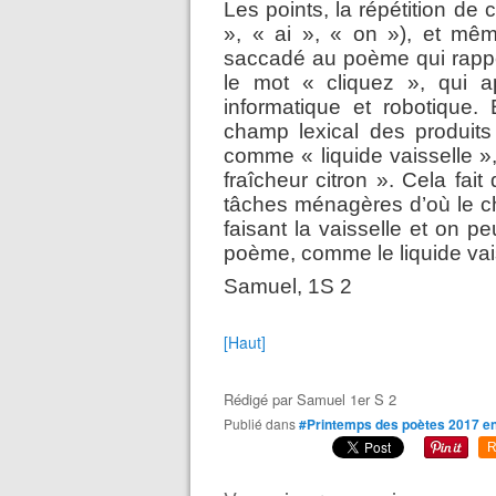
Les points, la répétition de
», « ai », « on »), et mê
saccadé au poème qui rappe
le mot « cliquez », qui a
informatique et robotique
champ lexical des produit
comme « liquide vaisselle »
fraîcheur citron ». Cela fa
tâches ménagères d’où le ch
faisant la vaisselle et on p
poème, comme le liquide vai
Samuel, 1S 2
[Haut]
Rédigé par
Samuel 1er S 2
Publié dans
#Printemps des poètes 2017 e
R