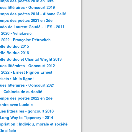
emps des poètes 2018 en 1ère
ques littéraires - Goncourt 2019
emps des poètes 2014 - Albane Gellé
emps des poètes 2021 en 2de
ado de Laurent Gaudé - 1 ES - 2011
2020 - Veličković
2022 - Françoise Pétrovitch
lle Bolduc 2015
lle Bolduc 2016
lle Bolduc et Chantal Wright 2013
ques littéraires - Goncourt 2012
2022 - Ernest Pignon Ernest
ckets : Ah la ligne !
ques littéraires - Goncourt 2021
- Cabinets de curiosité
emps des poètes 2022 en 2de
ntre avec Luciole
ques littéraires - goncourt 2018
a Long Way to Tipperary - 2014
priation : Individu, morale et société
Ie siècle