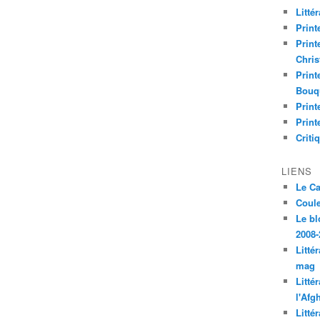
Litté
Print
Print
Chri
Print
Bouq
Print
Print
Criti
LIENS
Le C
Coul
Le bl
2008-
Litté
mag
Litté
l'Afg
Litté