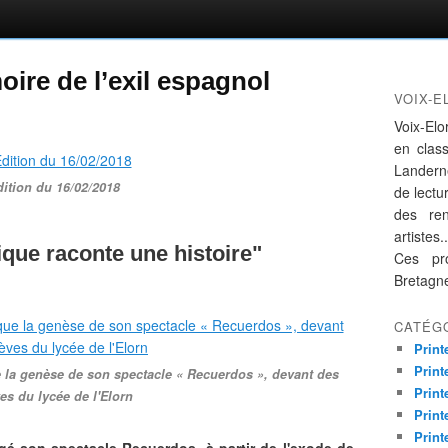
ire de l’exil espagnol
VOIX-E
Voix-Elo
en clas
Landern
dition du 16/02/2018
de lectur
des re
artistes..
que raconte une histoire"
Ces pro
Bretagn
CATÉG
Print
Print
la genèse de son spectacle « Recuerdos », devant des
Print
es du lycée de l'Elorn
Print
Print