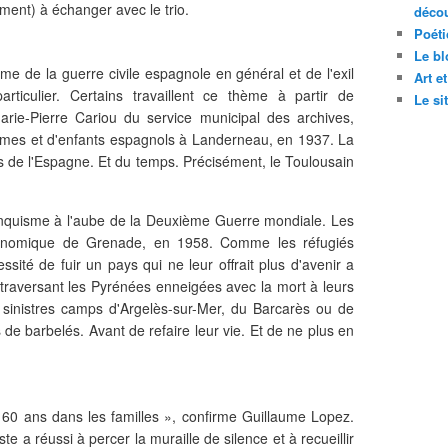
ment) à échanger avec le trio.
décou
Poéti
Le bl
e de la guerre civile espagnole en général et de l'exil
Art e
rticulier. Certains travaillent ce thème à partir de
Le si
rie-Pierre Cariou du service municipal des archives,
emmes et d'enfants espagnols à Landerneau, en 1937. La
es de l'Espagne. Et du temps. Précisément, le Toulousain
ranquisme à l'aube de la Deuxième Guerre mondiale. Les
conomique de Grenade, en 1958. Comme les réfugiés
ssité de fuir un pays qui ne leur offrait plus d'avenir a
l, traversant les Pyrénées enneigées avec la mort à leurs
s sinistres camps d'Argelès-sur-Mer, du Barcarès ou de
 de barbelés. Avant de refaire leur vie. Et de ne plus en
 60 ans dans les familles », confirme Guillaume Lopez.
ste a réussi à percer la muraille de silence et à recueillir