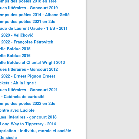
emps des poètes 2018 en 1ère
ques littéraires - Goncourt 2019
emps des poètes 2014 - Albane Gellé
emps des poètes 2021 en 2de
ado de Laurent Gaudé - 1 ES - 2011
2020 - Veličković
2022 - Françoise Pétrovitch
lle Bolduc 2015
lle Bolduc 2016
lle Bolduc et Chantal Wright 2013
ques littéraires - Goncourt 2012
2022 - Ernest Pignon Ernest
ckets : Ah la ligne !
ques littéraires - Goncourt 2021
- Cabinets de curiosité
emps des poètes 2022 en 2de
ntre avec Luciole
ques littéraires - goncourt 2018
a Long Way to Tipperary - 2014
priation : Individu, morale et société
Ie siècle