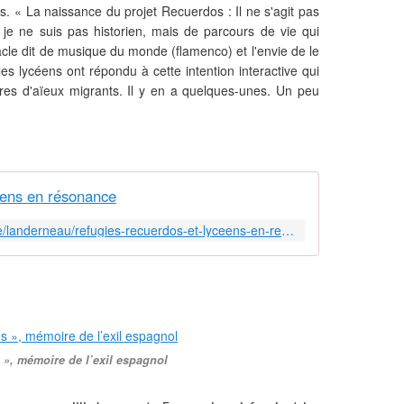
. « La naissance du projet Recuerdos : Il ne s'agit pas
 je ne suis pas historien, mais de parcours de vie qui
acle dit de musique du monde (flamenco) et l'envie de le
es lycéens ont répondu à cette intention interactive qui
ires d'aïeux migrants. Il y en a quelques-unes. Un peu
éens en résonance
http://www.letelegramme.fr/finistere/landerneau/refugies-recuerdos-et-lyceens-en-resonance-15-02-2018-11852895.php
», mémoire de l’exil espagnol