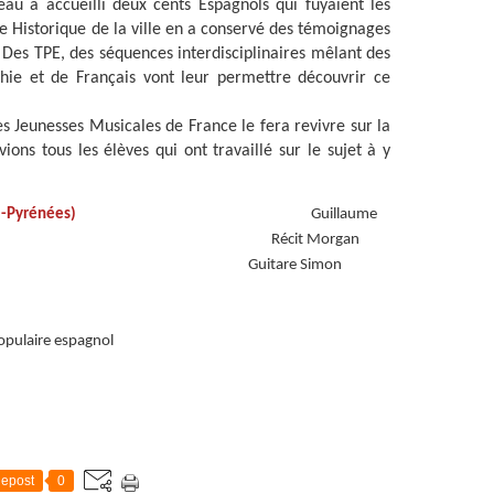
au a accueilli deux cents Espagnols qui fuyaient les
ce Historique de la ville en a conservé des témoignages
. Des TPE, des séquences interdisciplinaires mêlant des
phie et de Français vont leur permettre découvrir ce
es Jeunesses Musicales de France le fera revivre sur la
ions tous les élèves qui ont travaillé sur le sujet à y
i-Pyrénées)
Guillaume
flûte, Récit Morgan
uitare Simon
percussions
laume Lopez
opulaire espagnol
epost
0