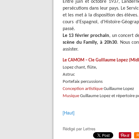
Entre juin et octobre 1937, Landerne
persécutions dans leur pays. Le Servi
et les met à la disposition des élèves
cours d’Espagnol, d’Histoire-Géogra
passé.
Le 13 février prochain
, un concert d
scène du Family, à 20h30
. Nous conv
assister.
Le CAMOM – Cie Guillaume Lopez (Mid
Lopez chant, 
Astruc G
Portefaix 
Conception artistique
Guil
Musique
Guillaume Lopez et répertoire p
[Haut]
Rédigé par
Lettres
R