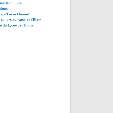
verte du livre
ckets
og d'Hervé Eléouet
t culture au lycée de l'Elorn
te du Lycée de l'Elorn