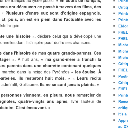
ur de français au lycée public.
« En cours de français,
Print
èves ont découvert ce passé à travers des films, des
Criti
«
Plusieu
rs d'entre eux sont d'origine espagnole.
Print
Et, puis, on est en plein dans l'actualité avec les
Print
istoire-géo.
Eldor
FHEL 
e une histoire »,
déclare celui qui a développé une
FHEL 
nnelles dont il s'inspire pour écrire ses chansons.
Miche
Miche
me dans l'histoire de mes quatre grands-parents. Ces
Miche
tager ».
À huit ans,
« ma grand-mère a franchi la
Criti
eurs parents dans une charrette contenant quelques
FHEL 
 marche dans la neige des Pyrénées
« les épuise. À
Poéti
rbelés, ils resteront huit mois. »
« Leurs récits
Criti
, admiratif, Guillaume.
Ils ne se sont jamais plaints. »
FHEL 
 personnes viennent, en pleurs, nous remercier de
Print
agnoles, quatre-vingts ans après,
livre l'auteur de
Renco
histoire. C'est émouvant. »
criti
It's 
Appro
au XX