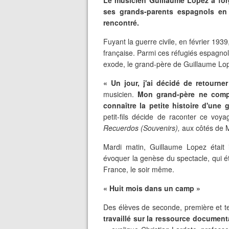
Le musicien Guillaume Lopez a forg
ses grands-parents espagnols en 
rencontré.
Fuyant la guerre civile, en février 193
française. Parmi ces réfugiés espagnol
exode, le grand-père de Guillaume Lo
« Un jour, j'ai décidé de retourne
musicien.
Mon grand-père ne compr
connaître la petite histoire d'une 
petit-fils décide de raconter ce voya
Recuerdos (Souvenirs),
aux côtés de M
Mardi matin, Guillaume Lopez était i
évoquer la genèse du spectacle, qui é
France, le soir même.
« Huit mois dans un camp »
Des élèves de seconde, première et t
travaillé sur la ressource document