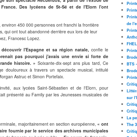
é son spectacle Recuerdos, à partir de l'exode de
Print
France. Des lycéens de St-Sé et de l'Elorn l'ont
Print
Print
de l'
9, environ 450 000 personnes ont franchi la frontière
Print
s, qui ont tout abandonné derrière eux lors de leur
Antho
pez, Francesc Lopez.
FHEL
r découvrir l'Espagne et sa région natale,
confie le
Print
enait pas pourquoi j'avais une envie si forte de
Brode
grande histoire. »
Soixante-dix-sept ans plus tard, Ce
BTS 
ge douloureux à travers un spectacle musical, intitulé
Brod
organ Astruc et Simon Portefaix.
Print
Criti
nvité, aux lycées Saint-Sébastien et de l'Elorn, pour
Litté
tait présenté au Family par les Jeunesses musicales de
sur l
Criti
Criti
La pe
erminale, majoritairement en section européenne,
« ont
The 3
aire fournie par le service des archives municipales
Criti