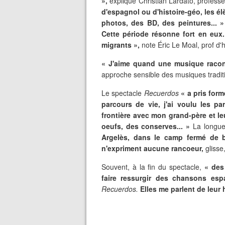
»,
explique Christian Lardato, professe
d'espagnol ou d'histoire-géo, les él
photos, des BD, des peintures... »
Cette période résonne fort en eux. 
migrants »,
note Éric Le Moal, prof d'h
« J'aime quand une musique racont
approche sensible des musiques traditio
Le spectacle
Recuerdos
« a pris for
parcours de vie, j'ai voulu les par
frontière avec mon grand-père et l
oeufs, des conserves... »
La longue
Argelès, dans le camp fermé de ba
n'expriment aucune rancoeur,
glisse
Souvent, à la fin du spectacle,
« des
faire ressurgir des chansons esp
Recuerdos.
Elles me parlent de leur 