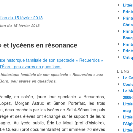
Litté
Print
Print
Chri
ion du 15 février 2018
Print
Bouq
Print
» et lycéens en résonance
Print
Criti
LIENS
 historique familiale de son spectacle « Recuerdos » aux
Le C
Élorn, peu avares en questions.
Coul
Le bl
mily, en soirée, jouer leur spectacle « Recuerdos,
2008-
opez, Morgan Astruc et Simon Portefaix, les trois
Litté
n, deux crochets par les lycées de Saint-Sébastien puis
mag
brège et ses élèves ont échangé sur le support de leurs
Litté
agne. Au lycée public, Éric Le Moal (prof d'histoire),
l'Afg
ne Le Quéau (prof documentaliste) ont emmené 70 élèves
Litté