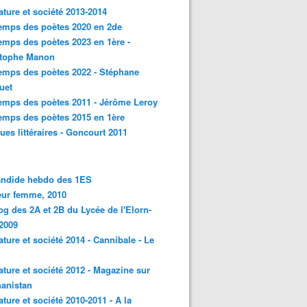
rature et société 2013-2014
emps des poètes 2020 en 2de
emps des poètes 2023 en 1ère -
stophe Manon
emps des poètes 2022 - Stéphane
uet
emps des poètes 2011 - Jérôme Leroy
emps des poètes 2015 en 1ère
ques littéraires - Goncourt 2011
andide hebdo des 1ES
eur femme, 2010
og des 2A et 2B du Lycée de l'Elorn-
2009
rature et société 2014 - Cannibale - Le
rature et société 2012 - Magazine sur
hanistan
rature et société 2010-2011 - A la