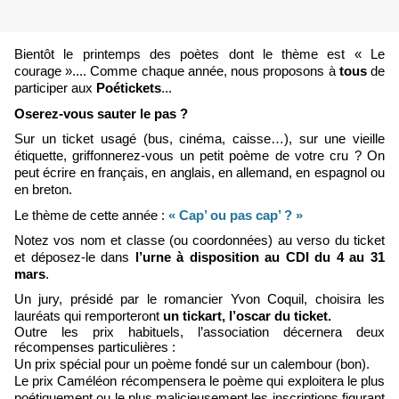
Bientôt le printemps des poètes dont le thème est « Le
courage
».... Comme chaque année, nous proposons à
tous
de
participer aux
Poéticket
s
...
Oserez-vous sauter le pas ?
Sur un ticket usagé (bus, cinéma, caisse…), sur une vieille
étiquette, griffonnerez-vous un petit poème de votre cru ?
O
n
peut écrire en français, en anglais, en allemand, en espagnol ou
en breton.
Le thème d
e
cette année :
« Cap’ ou pas cap’ ? »
Notez vos nom et classe (ou coordonnées) au verso du ticket
et déposez-le dans
l’urne à disposition au CDI du 4 au 31
mars
.
Un jury, présidé par le romancier Yvon Coquil, choisira les
lauréats qui remporteront
un tickart, l’oscar du ticket.
Outre les prix habituels, l’association décernera deux
récompenses particulières :
Un prix spécial pour un poème fondé sur un calembour (bon).
Le prix Caméléon récompensera le poème qui exploitera le plus
poétiquement ou le plus malicieusement les inscriptions figurant