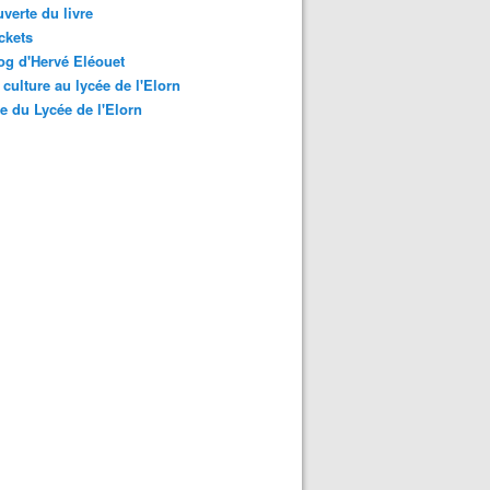
verte du livre
ckets
og d'Hervé Eléouet
t culture au lycée de l'Elorn
te du Lycée de l'Elorn