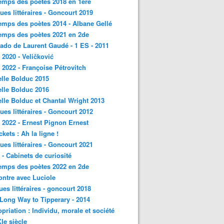
emps des poètes 2018 en 1ère
ques littéraires - Goncourt 2019
emps des poètes 2014 - Albane Gellé
emps des poètes 2021 en 2de
ado de Laurent Gaudé - 1 ES - 2011
2020 - Veličković
2022 - Françoise Pétrovitch
lle Bolduc 2015
lle Bolduc 2016
lle Bolduc et Chantal Wright 2013
ques littéraires - Goncourt 2012
2022 - Ernest Pignon Ernest
ckets : Ah la ligne !
ques littéraires - Goncourt 2021
- Cabinets de curiosité
emps des poètes 2022 en 2de
ntre avec Luciole
ques littéraires - goncourt 2018
a Long Way to Tipperary - 2014
priation : Individu, morale et société
Ie siècle