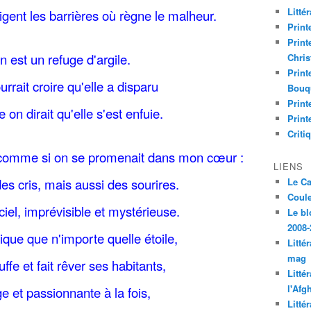
Litté
gent les barrières où règne le malheur.
Print
Print
 est un refuge d'argile.
Chri
Print
urrait croire qu'elle a disparu
Bouq
Print
 on dirait qu'elle s'est enfuie.
Print
Criti
 comme si on se promenait dans mon cœur :
LIENS
des cris, mais aussi des sourires.
Le C
Coul
iel, imprévisible et mystérieuse.
Le bl
2008-
ique que n'importe quelle étoile,
Litté
mag
uffe et fait rêver ses habitants,
Litté
l'Afg
ge et passionnante à la fois,
Litté