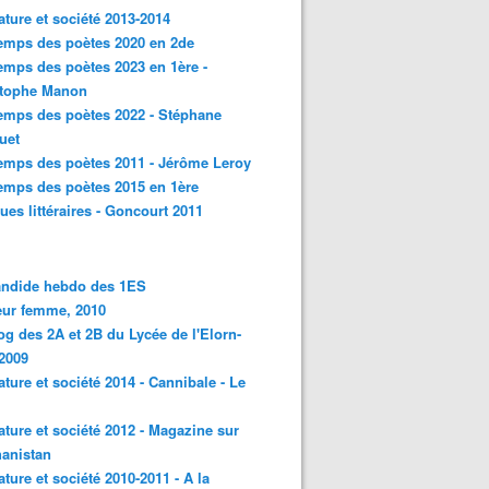
rature et société 2013-2014
emps des poètes 2020 en 2de
emps des poètes 2023 en 1ère -
stophe Manon
emps des poètes 2022 - Stéphane
uet
emps des poètes 2011 - Jérôme Leroy
emps des poètes 2015 en 1ère
ques littéraires - Goncourt 2011
andide hebdo des 1ES
eur femme, 2010
og des 2A et 2B du Lycée de l'Elorn-
2009
rature et société 2014 - Cannibale - Le
rature et société 2012 - Magazine sur
hanistan
rature et société 2010-2011 - A la