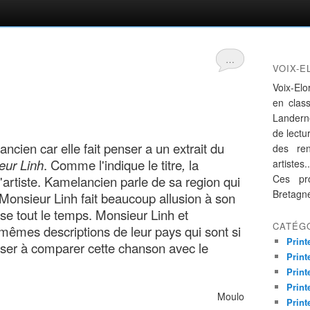
…
VOIX-E
Voix-Elo
en clas
Landern
de lectur
cien car elle fait penser a un extrait du
des re
ieur Linh
. Comme l'indique le titre
,
la
artistes..
Ces pro
'artiste. Kamelancien parle de sa region qui
Bretagn
Monsieur Linh fait beaucoup allusion à son
nse tout le temps. Monsieur Linh et
CATÉG
mêmes descriptions de leur pays qui sont si
Print
sser à comparer cette chanson avec le
Print
Print
Print
ulo
Print