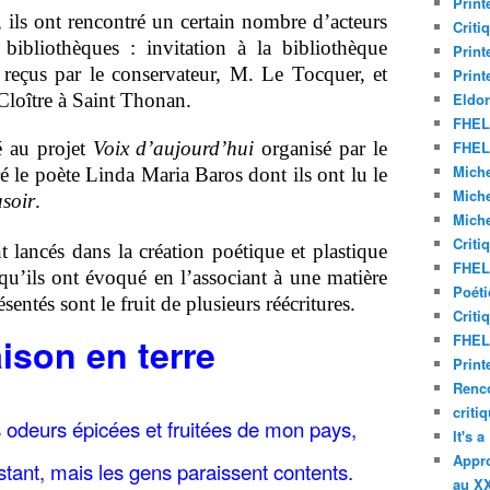
Print
 ils ont rencontré un certain nombre d’acteurs
Criti
bibliothèques : invitation à la bibliothèque
Print
 reçus par le conservateur, M. Le Tocquer, et
Print
 Cloître à Saint Thonan.
Eldor
FHEL 
é au projet
Voix d’aujourd’hui
organisé par le
FHEL 
Miche
é le poète Linda Maria Baros dont ils ont lu le
Miche
soir
.
Miche
Criti
nt lancés dans la création poétique et plastique
FHEL 
u’ils ont évoqué en l’associant à une matière
Poéti
sentés sont le fruit de plusieurs réécritures.
Criti
ison en terre
FHEL 
Print
Renco
criti
odeurs épicées et fruitées de mon pays,
It's 
Appro
onstant, mais les gens paraissent contents.
au XX