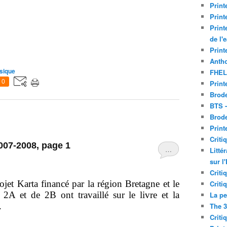
Print
Print
Print
de l'
Print
Antho
usique
FHEL
0
Print
Brode
BTS 
Brod
Print
Criti
2007-2008, page 1
…
Litté
sur l
Criti
arta financé par la région Bretagne et le
Criti
 2A et de 2B ont travaillé sur le livre et la
La pe
.
The 3
Criti