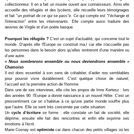
collectionneur. Il en a fait un musée ouvert aux connaisseurs. Ainsi elle
accueille des réfugiés et des lycéens, elle recueille leurs témoignages
et fait "
un portrait de ce qui se pass"e
. Ce qui compte est "
l’échange
et
l'interaction"
entre les intervenants. Elle compte aussi traduire des
œuvres de Virgile et d’un poète basque.
Pourquoi les réfugiés ?
C’est un sujet d'actualité, qui concerne tout le
monde. D’après elle l'Europe se construit ma,l car elle n'accueille pas
les personnes dans le besoin alors qu’elles rentreront d’une manière ou
d’une autre.
« Nous sombrerons ensemble ou nous deviendrons ensemble »
Chamoiso
Il est donc essentiel à son sens de cohabiter, d’aider nos semblables
pour pouvoir vivre durablement. C’est quelque chose de
naturel
,
l’accueil est la première action de l'homme.
Dans une de ses interviews, elle cite les propos de Imre Kertesz : lors
des années 90 l'Europe a donné naissance à un nouvel Hitler. C’est un
pressentiment car on s’habitue à ce qu'une partie monde souffre plus
que l’autre. Elle se sent très concernée par cette situation.
Un
cycle d’écriture
se forme : elle constate un fait de société, elle
déprime, ensuite elle fait des rencontres et enfin elle exprime ses
émotions à l'écrit.
Marie Cosnay est
optimiste
car dans chacun des petits villages où les