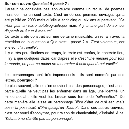
Sur son œuvre
Que s'est-il passé ?
:
L'auteur ne considère pas son œuvre comme un recueil de poèmes
mais comme un seul texte. C'est un de ses premiers ouvrages qui a
été publié en 2003 mais qu'elle a écrit cinq ou six ans auparavant.
"Ce
n'est pas un texte autobiographique
mais
il y a une part de soi qui
disparaît au fur et à mesure".
Ce texte a été construit sur une certaine musicalité, un refrain avec la
répétition de la question « Que s'est-il passé ? ». C'est volontaire, car
elle écrit
"à l'oreille"
.
Il y a très peu d'indices de temps, le texte est confus, le contexte flou,
il n'y a que quelques dates car d'après elle c'est
"une mesure pour tout
le monde
,
on peut au moins se raccrocher à cela quand tout vacille".
Les personnages sont très impersonnels : ils sont nommés par des
lettres,
pourquoi ?
Le plus souvent
,
e
lle ne s'en souvient pas des personnages, c'est aussi
parce qu'elle ne veut pas les enfermer dans un âge, une identité, un
milieu social : elle veut les laisser sous forme de "
silhouettes".
De
cette manière elle laisse au personnage "
libre d'être ce qu'il est, mais
aussi la possibilité d'être quelqu'un d'autre".
Dans ses autres œuvres,
c'est par souci d'anonymat, pour raison de clandestinité, d'intimité. Ainsi
"l'identité ne s'arrête pas au personnage".