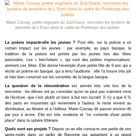
Marie Cosnay, poète originaire du Sud-Ouest, rencontre les lycéens de
première de L'Elorn dans le cadre du Printemps des poètes.
La poésie impacte-elle les jeunes ?
Pour elle, oui la poésie a un
certain impact sur les jeunes : par exemple, au pays basque, la
tradition de la poésie est portée par les jeunes lors des fêtes
pastorales. Les « bercholaris », qui sont des poètes improvisateurs,
animent ces fêtes. Elle donne l'exemple d'une petite fille de 9 ans qui a
récité un poème en basque, qui a ému l'auditoire : elle l'a trouvé très joli
et très bien construit sur les sonorités de la langue basque.
La question de la rémunération
est arrivée très vite lors de la
rencontre : les élèves ont pu constater qu'on ne peut pas vraiment vivre
de l'écriture, que c'est plutôt un loisir à but non lucratif. Il n'y a que 6 %
des parts en moyennes qui reviennent à l'auteur, le reste revient au
distributeur, au libraire et à l’éditeur. Marie Cosnay dit passer environ 4h
par jour à écrire. Elle est très modeste et
"se contente d'une petite
place"
dans la sphère littéraire.
Quels sont
se
s projets ?
Depuis
un
an elle consacre une
partie de ses
après-midis dans un jardin de Bayonne qui appartient à un grand