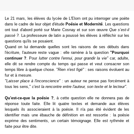
Le 21 mars, les élèves du lycée de L'Elorn ont pu interroger une poète
dans le cadre de leur objet d'étude
Poésie et Modernité
. Les questions
ont tout d'abord porté sur Marie Cosnay et sur son œuvre
Que s’est-il
passé ?.
La professeure de latin a poussé les élèves à réfléchir sur les
questions qu'ils se posaient.
Quand on lui demande quelles sont les raisons de ses débuts dans
l'écriture, l'auteure reste vague : elle ramène à la question
"Pourquoi
continuer ?
. Pour
lutter contre l'ennui, pour grandir la vie"
car, adulte,
elle dit se rendre compte du temps qui passe et veut consacrer son
temps libre à quelque chose.
"Rien n'est figé"
: ses raisons évoluent au
fur et à mesure.
"Laisser place à l'inconscience" :
un auteur ne pense pas forcément à
tous les sens,"
c'est la rencontre entre l'auteur, son texte et le lecteur".
Qu'est-ce-que la poésie ?
, à cette question elle ne donnera pas de
réponse toute faite. Elle lit quatre textes et demande aux élèves
lesquels ils associeraient à la poésie. Il n'a pas été évident de les
identifier mais une ébauche de définition en est ressortie : la poésie
exprime des sentiments, un certain témoignage. Elle est rythmée et
faite pour être dite.